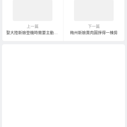
上一篇
下一篇
娶大陸新娘登機時需要主動出示護照與登機證！
梅州新娘賣肉圓掙得一棟房