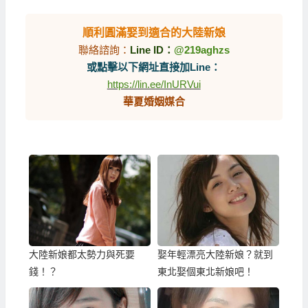
順利圓滿娶到適合的大陸新娘
聯絡諮詢：
Line ID：
@219aghzs
或點擊以下網址直接加Line：
https://lin.ee/InURVui
華夏婚姻媒合
大陸新娘都太勢力與死要
娶年輕漂亮大陸新娘？就到
錢！？
東北娶個東北新娘吧！