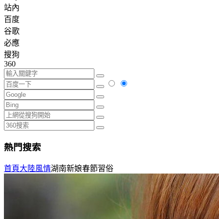
站內
百度
谷歌
必應
搜狗
360
熱門搜索
首頁
大陸風情
湖南新娘春節習俗