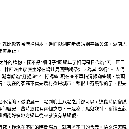
，就比較容易溝通相處，進而與湖南新娘婚姻幸福美滿。湖南人
元宵為止。
之外的禮物，怪不得"細伢子"盼過年了相傳是日作為"天上耳目
 廿四晚由家庭主婦在鍋灶周圍點燭祭灶，為其"送行"。 人們
湖南話為"打揚塵"。"打揚塵"現在並不單指清掃蜘蛛網、牆頂
高，現在的家庭不管是農村還是城市，都很少有燒柴的了，但是
是不定的，從淩晨十二點到晚上八點之前都可以，這段時間會聽
多年的歷史。舊時放鞭有兩個意思，一是為了驅鬼迎神、祈禱五穀
過湖南好多地方過年從來就沒有禁過鞭。
講究，鞭炮在不同的時間燃放，就有著不同的含義。除夕這天晚