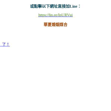
或點擊以下網址直接加Line：
https://lin.ee/InURVui
華夏婚姻媒合
」了！