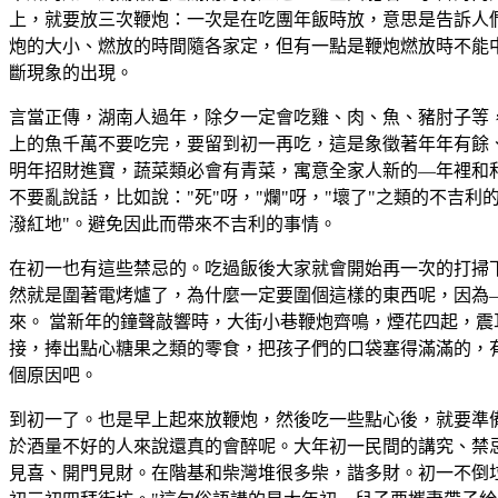
上，就要放三次鞭炮：一次是在吃團年飯時放，意思是告訴人
炮的大小、燃放的時間隨各家定，但有一點是鞭炮燃放時不能
斷現象的出現。
言當正傳，湖南人過年，除夕一定會吃雞、肉、魚、豬肘子等
上的魚千萬不要吃完，要留到初一再吃，這是象徵著年年有餘、
明年招財進寶，蔬菜類必會有青菜，寓意全家人新的—年裡和
不要亂說話，比如說："死"呀，"爛"呀，"壞了"之類的不吉
潑紅地"。避免因此而帶來不吉利的事情。
在初一也有這些禁忌的。吃過飯後大家就會開始再一次的打掃
然就是圍著電烤爐了，為什麼一定要圍個這樣的東西呢，因為
來。 當新年的鐘聲敲響時，大街小巷鞭炮齊鳴，煙花四起，震
接，捧出點心糖果之類的零食，把孩子們的口袋塞得滿滿的，有
個原因吧。
到初一了。也是早上起來放鞭炮，然後吃一些點心後，就要準備
於酒量不好的人來說還真的會醉呢。大年初一民間的講究、禁忌
見喜、開門見財。在階基和柴灣堆很多柴，諧多財。初一不倒