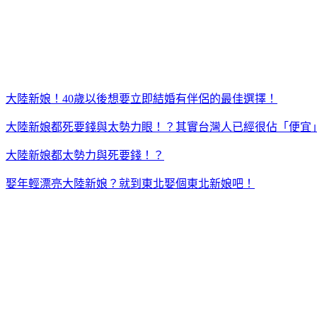
大陸新娘！40歲以後想要立即結婚有伴侶的最佳選擇！
大陸新娘都死要錢與太勢力眼！？其實台灣人已經很佔「便宜
大陸新娘都太勢力與死要錢！？
娶年輕漂亮大陸新娘？就到東北娶個東北新娘吧！