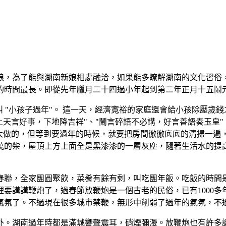
娘，為了能與湖南新娘相處融洽，如果能多瞭解湖南的文化習俗
的時間最長。即從先年臘月二十四過小年起到第二年正月十五鬧
 "小孩子過年"。 這一天，經濟寬裕的家庭還會給小孩除壓歲錢
天言好事，下地降吉祥"、"鬧言碎語不必講，好言善語奏玉皇"，
大做的，但等到要過年的時候，就要把房間徹徹底底的清掃一遍，
燒的柴，屋頂上方上面全是黑漆漆的一層灰塵，隨著生活水的提
春聯，全家團圓聚飲，菜肴有餘有剩，叫吃團年飯。吃飯的時間
要講講鞭炮了，過春節放鞭炮是一個古老的民俗，已有1000
氣氛了。不過現在很多城市禁鞭，無形中削弱了過年的氣氛，不
外。湖南過年時都是滿城響聲震耳，硝煙彌漫。放鞭炮也有許多