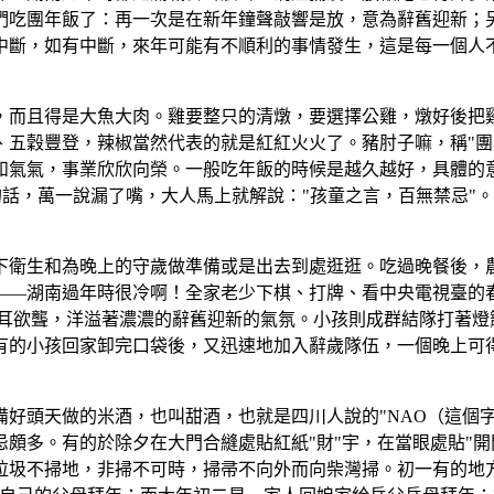
們吃團年飯了：再一次是在新年鐘聲敲響是放，意為辭舊迎新；
中斷，如有中斷，來年可能有不順利的事情發生，這是每一個人
，而且得是大魚大肉。雞要整只的清燉，要選擇公雞，燉好後把
五穀豐登，辣椒當然代表的就是紅紅火火了。豬肘子嘛，稱"團年
和氣氣，事業欣欣向榮。一般吃年飯的時候是越久越好，具體的
利的話，萬一說漏了嘴，大人馬上就解說："孩童之言，百無禁忌"
下衛生和為晚上的守歲做準備或是出去到處逛逛。吃過晚餐後，
——湖南過年時很冷啊！全家老少下棋、打牌、看中央電視臺的
耳欲聾，洋溢著濃濃的辭舊迎新的氣氛。小孩則成群結隊打著燈
的小孩回家卸完口袋後，又迅速地加入辭歲隊伍，一個晚上可得
好頭天做的米酒，也叫甜酒，也就是四川人說的"NAO（這個
頗多。有的於除夕在大門合縫處貼紅紙"財"宇，在當眼處貼"開
垃圾不掃地，非掃不可時，掃帚不向外而向柴灣掃。初一有的地