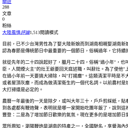
關註
288
文章
0
粉絲
大陸風情
評論
1,513
閱讀模式
目前，已不少台灣男性為了娶大陸新娘而到湖南相親娶湖南新
認為春節是傳統節日中最重要的一個節日，俗稱過年，它持續
就從先年的二十四說起好了，臘月二十四，俗稱"過小年"，也叫
臣，人間煙火主"的灶王爺要回天庭述職，叫辭灶。為了使他"上
在過小年前一天要搞大掃除，叫"打揚塵"。這類清潔平時是不
或者屋頂灰塵，而成為做清潔衛生的一個代名詞。以前農村是
大打掃還是必定的。
農曆一年最後的一天是除夕，或叫大年三十，戶戶剪綵紙，貼
到各處都有鞭炮聲，表明就是哪一家開始吃團年飯了，說到這裡
豐登：二是為了增加節日歡樂的氣氛。現在更多的是增加節日
眾所周知，瀏陽鞭炮是湖南的特產之一，全國馳名，享譽海內