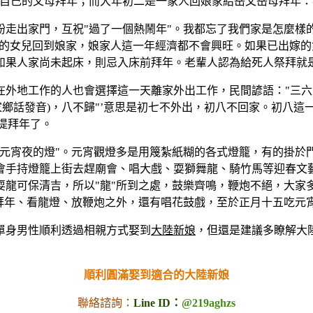
自己的父母拜年；而大年初二是一家人回娘家給岳父岳母拜年：
紛走出家門，互祝"過了一個熱鬧年"。我都忘了我們家是怎麼樣
已出嫁的女兒回到娘家，娘家人這一年經濟都不會興旺。如果已出
如果人家尚未起床，則忌入床前拜年。老輩人認為給死人祭拜就
在外地工作的人也會選擇這一天離家外出工作，民間諺語："三六
家鄉話發音)，八不歸"’意思是初七不外出，初八不回家。初八這
提拜年了。
，元宵夜的燈"。元宵觀燈多是用篾紮紙糊的各式燈籠，有的掛於
會手持燈籠上街去趕廟會、唱大戲、耍獅舞龍、騎竹馬等迎春文
龍可保清吉，所以"龍"所到之處，鼓樂齊鳴，鞭炮不絕，大家多
人拜年、看龍燈、放鞭炮之外，還有唱花鼓戲，至於正月十五吃元
單身男性順利透過相親方式娶到
大陸新娘
，但還是建議多瞭解大
順利圓滿娶到適合的大陸新娘
聯絡諮詢：
Line ID：
@219aghzs