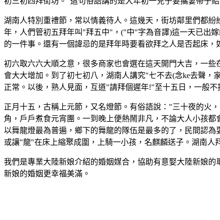
初三初四拜街坊。"這句俗語講的是大年初一兒子要攜妻帶子給
湖南人特別重禮節，常以情義待人。這幾天，街坊鄰里們都紛
年，人們管初五拜年叫"拜五中"，("中"字為音譯)這一天
的一件事。還有一個諱忌的是拜年時要看欲拜之人是否起床，
初六取六六大順之意，很多商家也會選在這天開門大吉，一些
會大大增加。到了初七初八，湖南人講究"七不去(念ke去聲，
正常。以後，熟人見面，互道"請拜個遲年!"至十五日，一般不
正月十五，古稱上元節，又名燈節。有俗語說："三十夜的火
角，戶戶煮食元宵團。一到晚上便熱鬧非凡，不論大人小孩都
以舞龍燈最為普遍，鄉下的舞龍的隊伍是最多的了，民間認為耍
或讓"龍"在床上縮聚成圍，上騎一小孩，名麒麟送子。湖南
我們是專業大陸新娘介紹的婚姻媒合，協助有意娶大陸新娘的
新娘的婚姻更幸福美滿。