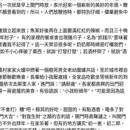
另一次就是早上開門時放，表示迎來一個嶄新的美好的年頭。鞭
不願意看到的，所以，人們放鞭炮時，都特別仔細，儘量避免中
雞頭立起來放；魚蒸好後再在上面撒滿紅紅的辣椒，而且三十晚
肘子"。 有的家裡的餐桌會出現雞爪子，名為"抓錢爪"意味著
意義我不記得了。這一天禁忌很多呢。奶奶那時總是叮囑我們，
。如不小心摔破了東西，就說"打發打發"；若酒杯倒了，就說"酒
農村家家火爐中燃著一個樹蔸男女老幼圍爐共話，至於城市裡自
春節聯歡晚會，長輩給小孩壓歲錢，全家品吃歡坐等候新年的到
籠依次去鄰里人家，進門說："請辭歲"。各家都高興的出門迎
一兩瓷壇的美食，有俗語說："小孩盼過年"。"可能是因為這
字不會打）糟"吧。極其的好吃，甜甜的，有點酒香，喝多了對
門大吉"、"對我生財"之類的吉利語，開門時高聲誦之，叫開門
方不外出拜年，在家呆著，但有的地方講究"初一崽，初二郎，