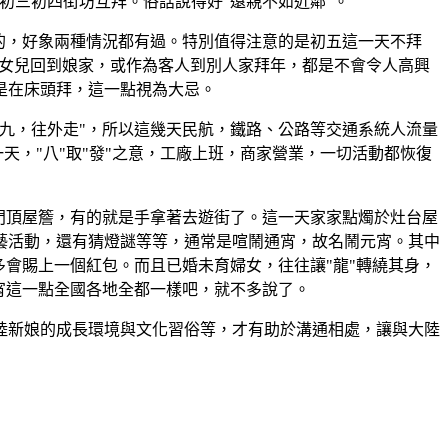
初三初四街坊互拜。俗話說得好"遠親不如近鄰"。
的，好象兩種情況都有過。特別值得注意的是初五這一天不拜
嫁的女兒回到娘家，或作為客人到別人家拜年，都是不會令人高興
是在床頭拜，這一點視為大忌。
九，往外走"，所以這幾天民航，鐵路、公路等交通系統人流量
一天，"八"取"發"之意，工廠上班，商家營業，一切活動都恢復
門頂屋簷，有的就是手拿著去遊街了。這一天家家點燭於灶台屋
藝活動，還有猜燈謎等等，通常是喧鬧通宵，故名鬧元宵。其中
會賜上一個紅包。而且已婚未育婦女，往往讓"龍"轉繞其身，
宵這一點全國各地全都一樣吧，就不多說了。
陸新娘的成長環境與文化習俗等，才有助於溝通相處，讓與大陸