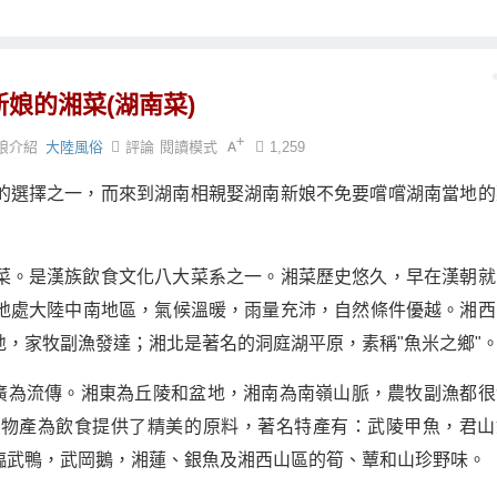
新娘的湘菜(湖南菜)
娘介紹
大陸風俗
評論
閱讀模式
1,259
的選擇之一，而來到湖南相親娶湖南新娘不免要嚐嚐湖南當地的
菜。是漢族飲食文化八大菜系之一。湘菜歷史悠久，早在漢朝就
地處大陸中南地區，氣候溫暖，雨量充沛，自然條件優越。湘西
，家牧副漁發達；湘北是著名的洞庭湖平原，素稱"魚米之鄉"
是廣為流傳。湘東為丘陵和盆地，湘南為南嶺山脈，農牧副漁都很
的物產為飲食提供了精美的原料，著名特產有：武陵甲魚，君山
臨武鴨，武岡鵝，湘蓮、銀魚及湘西山區的筍、蕈和山珍野味。