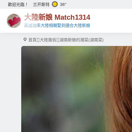
兰开斯特
36°
歡迎光臨！
大陸新娘 Match1314
高成功率大陸相親娶到適合大陸新娘
首頁
大陸風俗
湖南新娘的湘菜(湖南菜)