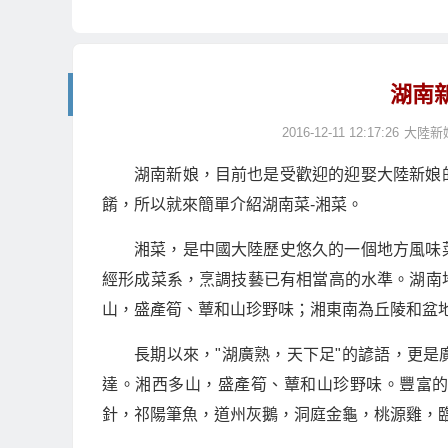
湖南
2016-12-11 12:17:26
大陸新
湖南新娘，目前也是受歡迎的迎娶大陸新娘
餚，所以就來簡單介紹湖南菜-湘菜。
湘菜，是中國大陸歷史悠久的一個地方風味
經形成菜系，烹調技藝已有相當高的水準。湖南
山，盛產筍、蕈和山珍野味；湘東南為丘陵和盆地
長期以來，"湖廣熟，天下足"的諺語，更
達。湘西多山，盛產筍、蕈和山珍野味。豐富
針，祁陽筆魚，道州灰鵝，洞庭金龜，桃源雞，