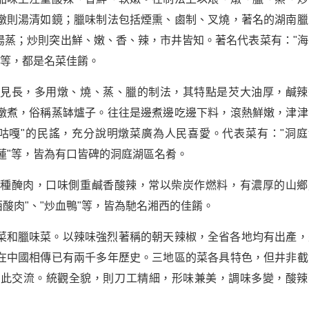
燉則湯清如鏡；臘味制法包括煙熏、鹵制、叉燒，著名的湖南臘
湯蒸；炒則突出鮮、嫩、香、辣，市井皆知。著名代表菜有："海
雞"等，都是名菜佳餚。
畜見長，多用燉、燒、蒸、臘的制法，其特點是芡大油厚，鹹辣
燉煮，俗稱蒸缽爐子。往往是邊煮邊吃邊下料，滾熱鮮嫩，津津
咕嘎"的民謠，充分說明燉菜廣為人民喜愛。代表菜有："洞庭
湘蓮"等，皆為有口皆碑的洞庭湖區名肴。
各種醃肉，口味側重鹹香酸辣，常以柴炭作燃料，有濃厚的山鄉
西酸肉"、"炒血鴨"等，皆為馳名湘西的佳餚。
菜和臘味菜。以辣味強烈著稱的朝天辣椒，全省各地均有出產，
在中國相傳已有兩千多年歷史。三地區的菜各具特色，但井非截
彼此交流。統觀全貌，則刀工精細，形味兼美，調味多變，酸辣