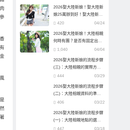
2026娶大陸新娘！娶大陸新
肉
娘25萬辦到好！娶大陸新娘
參
隨便也要60萬！到底差在哪
420
04/24
邊？
2026娶大陸新娘！大陸相親
香
何時有團？是否有固定出團
有
日期？
1,040
04/04
金
2026娶大陸新娘的流程步驟
(三)：大陸相親的實際方式
與流程！
444
03/29
風
2026娶大陸新娘的流程步驟
(二)：大陸相親資料的準備
是
與報名確認！
406
03/22
然
2026娶大陸新娘的流程步驟
著
(一)：大陸相親地點的選
擇！
447
03/18