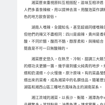
湘菜歷來重視原料互相搭配，滋味互相滲透
人們多喜食辣椒，用以提神去濕。用酸泡菜作調
色的地方飲食習俗。
湖南人嗜辣，全國知名，甚至超過同樣嗜辣
但他們的辣又不盡相同：四川是麻辣，貴州是香
酸，不同於醋，酸而不酷，醇厚柔和，與辣組合
簡直是不可一日無酸辣的。
湘菜歷史悠久，在熱烹、冷制、甜調三大類
的煨功夫更勝一籌，幾乎達到爐火純青的地步。
煨和奶湯煨。小火慢燉，原汁原味。有的菜晶瑩
煨出來的菜肴，成為湘菜中的名饌佳品。隨著歷
湖區和湘西山區三種地方風味為主的湖南菜系。
湘江流域的湘菜，以長沙、衡陽、湘潭為中
品種繁多。其特點是：油重色濃，講求實惠，在