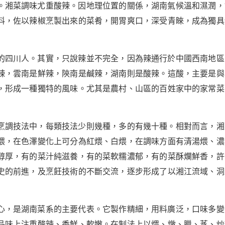
。湘菜調味尤重酸辣。因地理位置的關係，湖南氣候溫和濕潤，
料，佐以辣椒烹製出來的菜肴，開胃爽口，深受青睞，成為獨具
的四川人。其實，只說辣並不完全，因為辣通行於中國西南地區
辣，雲南是鮮辣，陝南是鹹辣，湖南則是酸辣。這酸，主要是與
，形成一種獨特的風味。尤其是農村、山區的百姓家中的家常菜
烹調技法中，每類技法少則幾種，多的有幾十種。相對而言，湘
煨，在色澤變化上可分為紅煨、白煨，在調味方面有清湯煨、濃
醇厚，有的菜汁純滋養，有的菜軟糯濃郁，有的菜酥爛鮮香，許
史的前進，及烹飪技術的不斷交流，逐步形成了以湘江流域、洞
心，是湖南菜系的主要代表。它製作精細，用料廣泛，口味多變
品味上注重酸辣、香鮮、軟嫩。在制法上以煨、燉、臘、蒸、炒