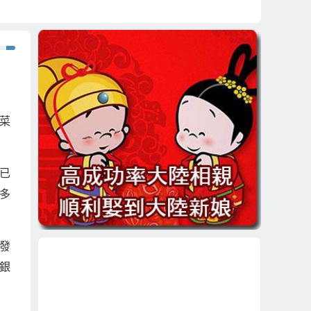
菜
已
多
。
發
銀