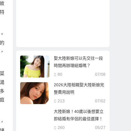
故
特
。
的
，
娶大陸新娘可以先交往一段
時間再辦理結婚嗎？
菜
80
07/08
湯
2026大陸相親娶大陸新娘完
多
整費用說明
庭
213
07/02
大陸新娘！40歲以後想要立
即結婚有伴侶的最佳選擇！
，
260
05/27
諸