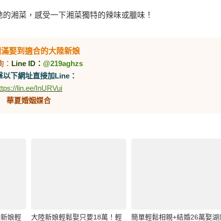
地的湘菜，感受一下湘菜獨特的辣味或臘味！
圓滿娶到適合的大陸新娘
詢：
Line ID：
@219aghzs
以下網址直接加Line：
ttps://lin.ee/InURVui
華夏婚姻媒合
陸新娘輕
大陸新娘輕鬆娶只要18萬！輕
簡單輕鬆相親+結婚26萬娶湖