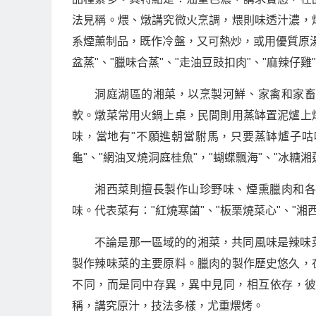
法見稱。煨、燉講究微火烹調，煨則味透汁濃，
系煙薰制品，既作冷盤，又可熱炒，或用優質原
盆蒸"、"臘味合蒸"、"走油豆豉扣肉"、"麻辣仔
洞庭湖區的湘菜，以烹製河鮮、家禽和家
軟。燉菜常用火鍋上桌，民間則用蒸缽置泥爐上
味，當地有"不願進朝當駙馬，只要蒸缽爐子咕
龜"、"網油叉燒洞庭桂魚"，"蝴蝶飄海"、"冰糖
湘西菜則擅長製作山珍野味、煙熏臘肉和
味。代表菜有："紅燒寒菌"、"板栗燒菜心"、"湘
不論是那一區域的的湘菜，共同風味是辣味
製作辣味菜的主要原料。臘肉的製作歷史悠久，
不同，而是同中存異，異中見同，相互依存，
稱，講究原汁，技法多樣，尤重煨烤。