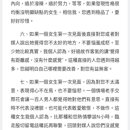
內向，過於潑辣，過於努力，等等，如果發現性格很
均衡沒明顯缺點的女生，相信我，您遇到極品了，要
好好珍惜。
六、如果一個女生第一次見面後直接對您或者對
媒人說出她覺得您不太好的地方，不要惱羞成怒。至
少她比較真實，我個人認為，好過故作客氣的講“覺得
有距離感，沒有什麼感覺"。這種直接的人您遇到得越
多，您越明白自己哪裡需要改善，對您有益無害。
七、如果一個女生第一次見面，因為對您不太滿
意，表現得心不在焉，也不要惱怒。一個情場老手交
際花會讓一百人男人都覺得她對他們有意思。直接有
時不代表沒禮貌，也可能代表敢愛敢恨，不做作。這
種女生我個人認為，比那種和您熱情攀談N小時，臨
走殷切留電話囑託再聯繫，回頭對媒人說您們沒感覺