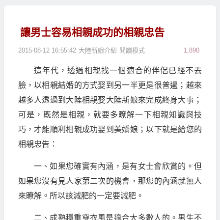
讓男士容易相親成功的相親忠告
2015-08-12 16:55:42
大陸新娘介紹
閱讀模式
1,890
這年代，透過相親找一個適合的伴侶已經不丟
臉，以相親結婚的方式娶到另一半更是很普遍；越來
越多人透過到大陸相親娶大陸新娘來完成終身大事；
可是，既然是相親，就要多瞭解一下相親知識與技
巧，才能順利相親成功娶到美嬌娘；以下就是給您的
相親忠告：
一、如果您確實有內涵，是有女士會欣賞的。但
如果您沒有見人家第二次的機會，那您的內涵就無人
來瞭解。所以該減肥的一定要減肥。
二、成熟穩重穿衣風是適合大多數人的。男生不