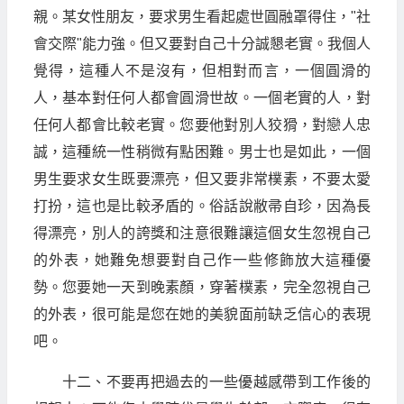
親。某女性朋友，要求男生看起處世圓融罩得住，"社
會交際"能力強。但又要對自己十分誠懇老實。我個人
覺得，這種人不是沒有，但相對而言，一個圓滑的
人，基本對任何人都會圓滑世故。一個老實的人，對
任何人都會比較老實。您要他對別人狡猾，對戀人忠
誠，這種統一性稍微有點困難。男士也是如此，一個
男生要求女生既要漂亮，但又要非常樸素，不要太愛
打扮，這也是比較矛盾的。俗話說敝帚自珍，因為長
得漂亮，別人的誇獎和注意很難讓這個女生忽視自己
的外表，她難免想要對自己作一些修飾放大這種優
勢。您要她一天到晚素顏，穿著樸素，完全忽視自己
的外表，很可能是您在她的美貌面前缺乏信心的表現
吧。
十二、不要再把過去的一些優越感帶到工作後的