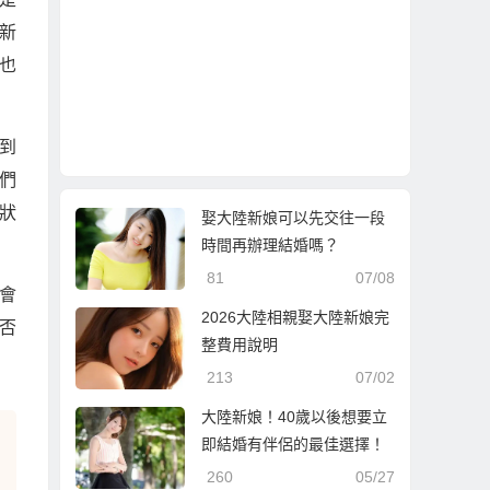
新
也
到
們
狀
娶大陸新娘可以先交往一段
時間再辦理結婚嗎？
81
07/08
會
2026大陸相親娶大陸新娘完
否
整費用說明
213
07/02
大陸新娘！40歲以後想要立
即結婚有伴侶的最佳選擇！
260
05/27