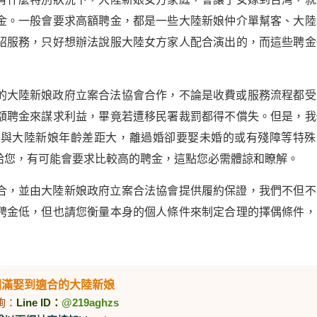
金。一般會要求高額聘金，都是一些大陸新娘仲介單幫客、大陸
紹服務，只好想辦法說服大陸女方家人配合演出的，而這些聘金
的大陸新娘政府立案合法協會合作，不論是收費或服務流程都受
額聘金來謀求利益，畢竟若遭移民署裁罰都得不償失。但是，我
或與大陸新娘年齡差距大，離過婚卻要娶未婚的或有殘障等特殊
給您，有可能會要求比較高的聘金，這點您必需體諒和瞭解。
合，並由大陸新娘政府立案合法協會提供履約保證，我們不但不
聘金低，但也請您衡量本身的個人條件來制定合理的擇偶條件，
圓滿娶到適合的大陸新娘
詢：
Line ID：
@219aghzs