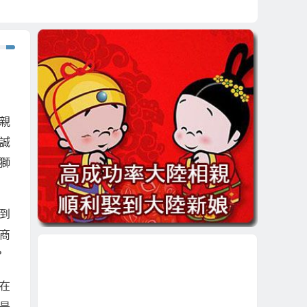
親
誠
獅
到
商
？
在
是