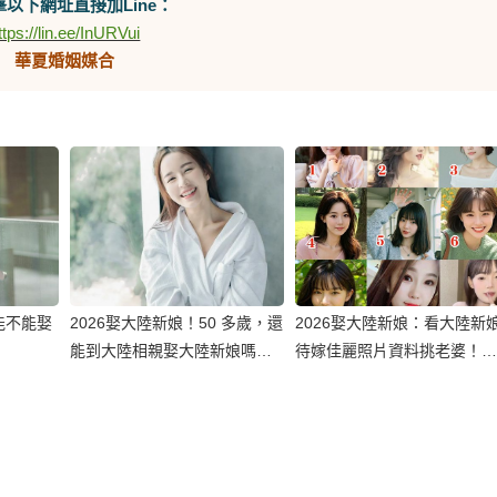
以下網址直接加Line：
ttps://lin.ee/InURVui
華夏婚姻媒合
能不能娶
2026娶大陸新娘！50 多歲，還
2026娶大陸新娘：看大陸新
能到大陸相親娶大陸新娘嗎？
待嫁佳麗照片資料挑老婆！？
現實條件一次說清楚！
一個真正可以不白跑順利娶到
滿意伴侶的方式！