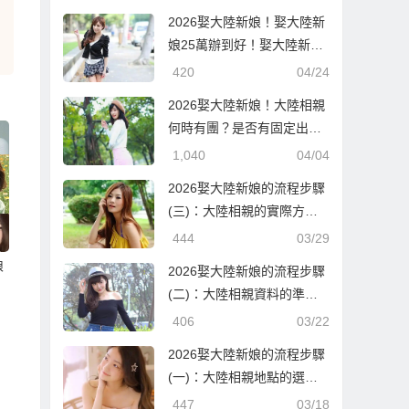
2026娶大陸新娘！娶大陸新
娘25萬辦到好！娶大陸新娘
隨便也要60萬！到底差在哪
420
04/24
邊？
2026娶大陸新娘！大陸相親
何時有團？是否有固定出團
日期？
1,040
04/04
2026娶大陸新娘的流程步驟
(三)：大陸相親的實際方式
與流程！
444
03/29
娘
2026娶大陸新娘的流程步驟
(二)：大陸相親資料的準備
與報名確認！
406
03/22
2026娶大陸新娘的流程步驟
(一)：大陸相親地點的選
擇！
447
03/18