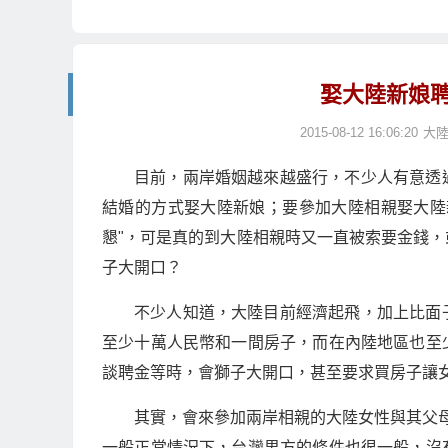
娶大陸新娘
2015-08-12 16:06:20
大
目前，兩岸婚姻越來越盛行，不少人有意透
結婚的方式娶大陸新娘；要參加大陸相親娶大陸
懇"，可是真的到大陸相親時又一直被索要金錢
子大開口？
不少人知道，大陸目前經濟起飛，加上比面
至少十萬人民幣和一間房子，而在內陸地區也至
談聘金等時，會獅子大開口，甚至要求買房子讓
其實，會來參加兩岸相親的大陸女性與其父母
一般正常情況下，台灣男方的條件也很一般，沒