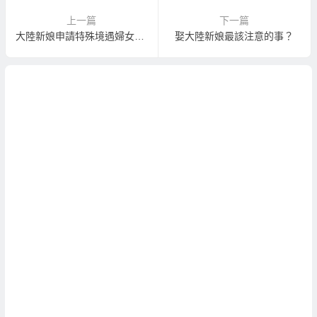
上一篇
下一篇
大陸新娘申請特殊境遇婦女家庭扶助方法
娶大陸新娘最該注意的事？