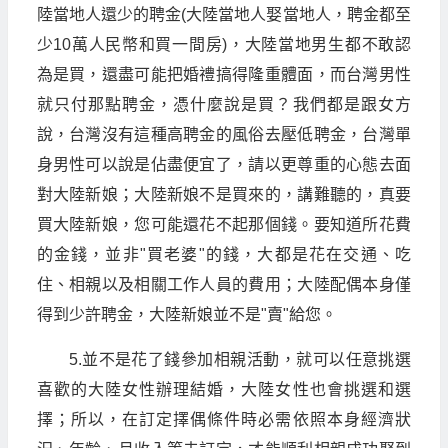
陸當地人還少的聘金(大陸當地人娶當地人，聘金都至
少10萬人民幣和買一間房)，大陸當地男生都不敢認
為是買，還盡可能把婚禮搞得隆重體面，而台灣男性
就只付那點聘金，憑什麼說是買？我們都是跟女方
說，台灣沒有這種高聘金的風俗去壓低聘金，台灣單
身男性可以說是佔盡便宜了，請以更尊重的心態去面
對大陸新娘；大陸新娘不是買來的，講難聽的，真要
買大陸新娘，您可能還花不起那個錢。要知道所花費
的金錢，並非"買老婆"的錢，大都是花在交通、吃
住、相親以及相關工作人員的費用；大陸配偶本身僅
得到少許聘金，大陸新娘並不是"賣"給您。
5.並不是花了錢參加相親活動，就可以任意挑選
喜歡的大陸女性辦理結婚，大陸女性也會挑選和選
擇；所以，在訂定擇偶條件時必需依照本身經濟狀