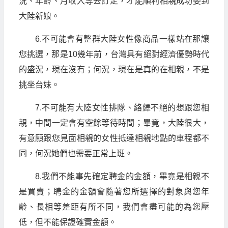
況、年齡、月收入等去訂定，才能順利相親成功娶到
大陸新娘。
6.不可能會有整群大陸女性像商品一樣站在那讓
您挑選，那是10幾年前，台灣具有絕對經濟優勢時代
的盛況，現在沒有；何況，現在是真的在相親，不是
挑坐台妹。
7.不可能有大陸女性排隊、絡繹不絕的想跟您相
親，中間一定會有空餘等待時間；畢竟，大陸很大，
有意願跟您見面相親的女性抵達相親地點的車程都不
同，何況她們也需要正常上班。
8.我們不能事先確定聘金的金額，畢竟是相親不
是買賣；聘金的金額會隨著您所選擇的對象與您年
齡、長相等差距有所不同，我們會盡可能的為您壓
低，但不能保證確實金額。