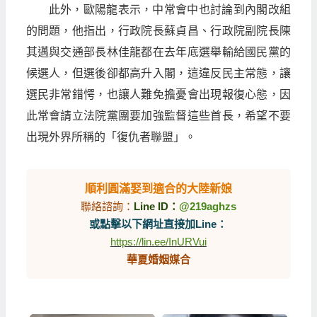
此外，歐陽龍表示，中常會中也討論到內閣改組
的問題，他指出，行政院長蘇貞昌、行政院副院長陳
其邁與交通部長林佳龍都在去年底選舉輸給國民黨的
候選人，但選後卻都高升入閣，這違反民主常態，讓
選民非常錯愕，也讓人難免擔憂會出現報復心態，因
此常會請立法院黨團要加強監督這些首長，希望不要
出現外界所稱的「復仇者聯盟」。
順利圓滿娶到適合的大陸新娘
聯絡諮詢：
Line ID：
@219aghzs
或點擊以下網址直接加Line：
https://lin.ee/InURVui
華夏婚姻媒合