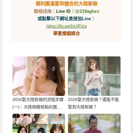
順利圓滿娶到適合的大陸新娘
聯絡諮詢：
Line ID：
@219aghzs
或點擊以下網址直接加Line：
https://lin.ee/InURVui
華夏婚姻媒合
2026娶大陸新娘的流程步驟
2026娶大陸新娘？還能不能
(一)：大陸相親地點的選
娶到大陸新娘？
擇！