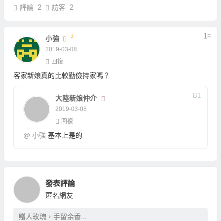
2
2
評論
訪客
1
F
2
小強
2019-03-08
回複
客家新娘真的比較勤儉持家嗎？
B
1
大陸新娘仲介
2019-03-08
回複
@
小強
基本上是的
發表評論
匿名網友