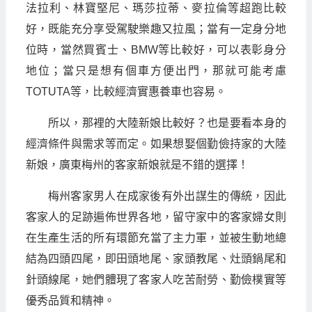
法拉利、林寶堅尼、瑪莎拉蒂、麥拉倫等超跑比較
好，既能充分享受駕駛樂趣又拉風；當有一定身分地
位時，當然買賓士、BMW等比較好，可以表彰身分
地位；當只是想有個車方便出門，那就可能考慮
TOTUTA等，比較經濟實惠養車也容易。
所以，那裡的大陸新娘比較好？也是要看本身的
經濟條件與需求等而定。如果想娶個勤儉持家的大陸
新娘，廣東梅州的客家新娘就是不錯的選擇！
梅州客家男人在成家後有外出謀生的傳統，因此
客家人的足跡遍佈世界各地，留守家中的客家婦女則
在生產生活的所有環節充當了主力軍，並被生動地總
結為四頭四尾，即田頭地尾、家頭教尾、灶頭鍋尾和
針頭線尾，她們體現了客家人吃苦耐勞、勤儉樸實等
優秀品質和精神。