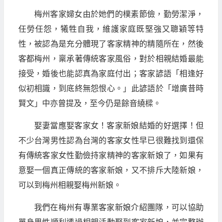
梅州客家婦女由於她們的樸素節儉，勤勞潔淨，
任勞任怨，犧牲自我，維護家庭既堅強又聰穎等特
性，被認為是充分體現了客家精神的精隨所在，然後
客都梅州，稟承著傳統客家風俗，對於相親結婚最能
接受，婚後也能認真為家庭付出；客家諺語「相逢好
似初相識，到底終無怨恨心。」此諺語於「增廣昔時
賢文」中亦曾提及，至今仍是餘音繞樑。
娶妻當應娶客家女！客家新娘結婚的好選擇！但
不少台灣男性認為台灣的客家女性早已很難找到還保
有傳統客家女性勤儉持家精神的客家新娘了，如果有
意娶一個真正傳統的客家新娘，又不排斥大陸新娘，
可以到梅州相親娶梅州新娘。
我們在梅州有專業客家新娘介紹團隊，可以協助