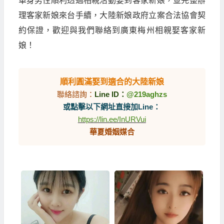
單身男性順利透過相親活動娶到客家新娘，並完整辦
理客家新娘來台手續，大陸新娘政府立案合法協會契
約保證，歡迎與我們聯絡到廣東梅州相親娶客家新
娘！
順利圓滿娶到適合的大陸新娘
聯絡諮詢：
Line ID：
@219aghzs
或點擊以下網址直接加Line：
https://lin.ee/InURVui
華夏婚姻媒合