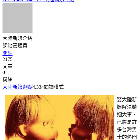
大陸新娘介紹
網站管理員
關註
2175
文章
0
粉絲
大陸新娘
評論
4,334
閱讀模式
娶大陸新
娘解決婚
姻大事，
已經是許
多台灣男
士的熱門