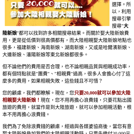
選擇。所
以，利用
搜尋引擎
搜尋"
大
陸新娘
"都可以找到許多相關搜尋結果。而關於娶大陸新娘費
用，更是從低價到很高價都有，而大陸相親娶大陸新娘地點也
很多，福建新娘、海南新娘、湖南新娘，又或是哈爾濱新娘、
大連新娘、瀋陽新娘等東北新娘都很多。
但不論他們的費用是否合理，也不論相親品質與相親成功率，
都有個特點就是"團費"、"相親費"過高，很多人會擔心付了這
麼多的費用，如果相親失敗，這些錢且不可惜？
您的顧慮，我們都瞭解。現在，您
只要20,000就可以參加大陸
相親娶大陸新娘！
現在，您不用再擔心浪費錢，只要花點出國
旅遊的費用，就當作是到大陸旅遊，就可以參加相親活動，根
本不用再擔心浪費錢。
我們為了免除浪費錢的顧慮，經過與各媒婆協商後，當您有意
娶大陸新娘參加我們的大陸相親活動時，只要先繳付20,000元