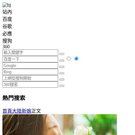
站內
百度
谷歌
必應
搜狗
360
熱門搜索
首頁
大陸新娘
正文