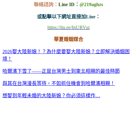
聯絡諮詢：
Line ID：
@219aghzs
或點擊以下網址直接加Line：
https://lin.ee/InURVui
華夏婚姻媒合
2026娶大陸新娘！？為什麼要娶大陸新娘？立即解決婚姻困
境！
哈爾濱下雪了——正是台灣男士到東北相親的最佳時節
與其在台灣漫長等待，不如抓住機會到哈爾濱相親！
想娶到年輕未婚的大陸新娘？你必須這樣作…