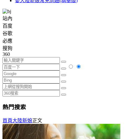
娶大陸新娘常見問題(精華版)
站內
百度
谷歌
必應
搜狗
360
熱門搜索
首頁
大陸新娘
正文