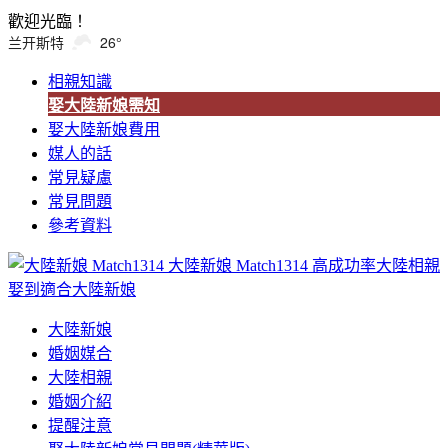
歡迎光臨！
兰开斯特
26°
相親知識
娶大陸新娘需知
娶大陸新娘費用
媒人的話
常見疑慮
常見問題
參考資料
大陸新娘 Match1314
高成功率大陸相親
娶到適合大陸新娘
大陸新娘
婚姻媒合
大陸相親
婚姻介紹
提醒注意