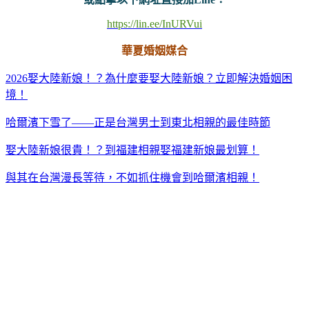
https://lin.ee/InURVui
華夏婚姻媒合
2026娶大陸新娘！？為什麼要娶大陸新娘？立即解決婚姻困
境！
哈爾濱下雪了——正是台灣男士到東北相親的最佳時節
娶大陸新娘很貴！？到福建相親娶福建新娘最划算！
與其在台灣漫長等待，不如抓住機會到哈爾濱相親！