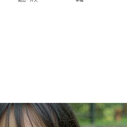
闖出一片天
幸福