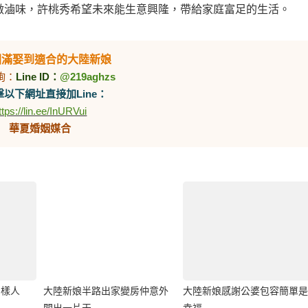
做滷味，許桃秀希望未來能生意興隆，帶給家庭富足的生活。
圓滿娶到適合的大陸新娘
詢：
Line ID：
@219aghzs
以下網址直接加Line：
ttps://lin.ee/InURVui
華夏婚姻媒合
別樣人
大陸新娘半路出家變房仲意外
大陸新娘感謝公婆包容簡單是