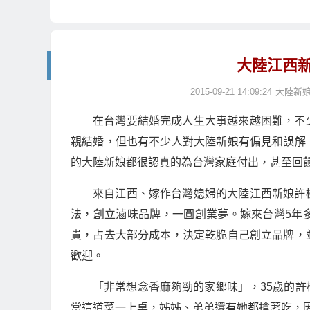
大陸江西
2015-09-21 14:09:24
大陸新
在台灣要結婚完成人生大事越來越困難，不
親結婚，但也有不少人對大陸新娘有偏見和誤解
的大陸新娘都很認真的為台灣家庭付出，甚至回
來自江西、嫁作台灣媳婦的大陸江西新娘許
法，創立滷味品牌，一圓創業夢。嫁來台灣5年
貴，占去大部分成本，決定乾脆自己創立品牌，
歡迎。
「非常想念香麻夠勁的家鄉味」，35歲的
當這道菜一上桌，姊姊、弟弟還有她都搶著吃，