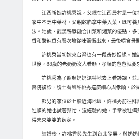
江西新娘許桃秀說，父親在江西農村是一位
家中不乏中藥材，父親乾脆拿中藥入菜，既可養
法。她說，武漢鴨脖融合川菜和湘菜的優點，多
香和酸辣香有層次地從味蕾衝出來，最後嚼食骨
許桃秀當初嫁來台灣也有一段奇妙姻緣。她
世後，88歲的老奶奶沒人看顧，孝順的爸爸就要
許桃秀為了照顧奶奶還特地去上看護課，並
醫院複診，護士看到許桃秀這麼細心與孝順，於是
鄭男的家位於七股近海地區，許桃秀前往拜
牡蠣的她也試著幫忙，沒經驗的她，手掌被牡蠣
得未來婆婆的肯定。
結婚後，許桃秀與先生到台北發展，與奶奶