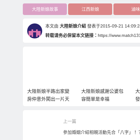
大陸新娘故事
江西新娘
滷味
本文由
大陸新娘介紹
發表于2015-09-21 14:09:2
转载请务必保留本文链接：
https://www.match131
到台灣的
大陸新娘半路出家變
大陸新娘感謝公婆包
大
？
房仲意外闖出一片天
容簡單是幸福
發
上一篇
參加婚姻介紹相親活動先合「八字」！