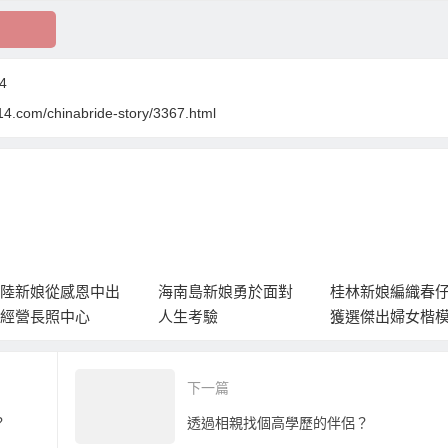
4
4.com/chinabride-story/3367.html
陸新娘從感恩中出
海南島新娘勇於面對
桂林新娘編織春
經營長照中心
人生考驗
獲選傑出婦女楷
下一篇
？
透過相親找個高學歷的伴侶？