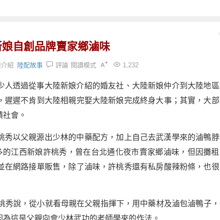
新娘自創品牌賣家鄉滷味
娘介紹
陸配故事
評論
閱讀模式
1,232
少人透過從事大陸新娘介紹的婚友社、大陸新娘仲介到大陸地區
，遲遲不肯到大陸相親完娶大陸新娘完成終身大事；其實，大部
饋社會。
桃秀以父親源出少林的中藥配方，加上自己去武漢學來的滷鴨脖
多的江西新娘許桃秀，曾在台北通化夜市賣家鄉滷味，但因攤租
並在網路接單販售，除了滷味，許桃秀還有私房酸辣粉條，也很
許桃秀說，從小就看母親在父親指揮下，用中藥材及滷包滷鴨子，
因為這是父親向會少林武功的老師學來的作法。