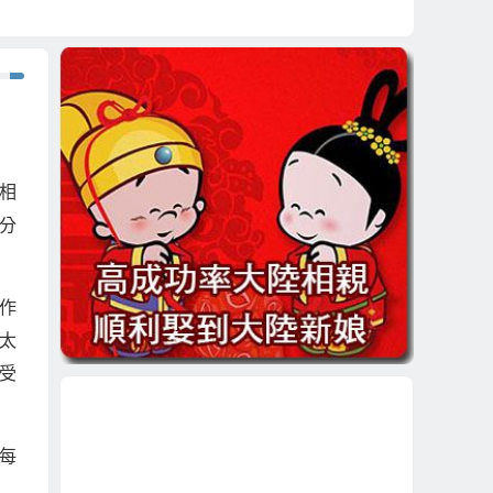
相
分
作
太
受
每