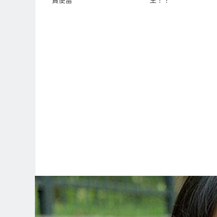
賣便當
生！？