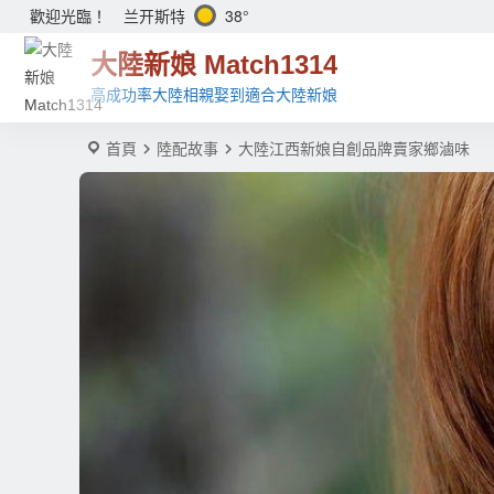
兰开斯特
38°
歡迎光臨！
大陸新娘 Match1314
高成功率大陸相親娶到適合大陸新娘
首頁
陸配故事
大陸江西新娘自創品牌賣家鄉滷味