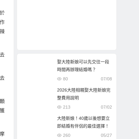
於
作
辣
去
娶大陸新娘可以先交往一段
時間再辦理結婚嗎？
去
80
07/08
2026大陸相親娶大陸新娘完
整費用說明
顆
213
07/02
獲
大陸新娘！40歲以後想要立
即結婚有伴侶的最佳選擇！
摩
260
05/27