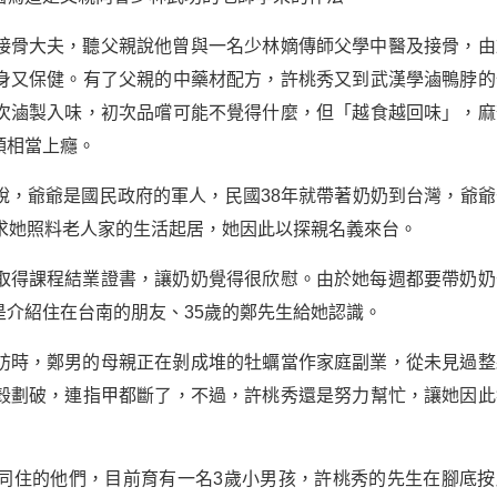
接骨大夫，聽父親說他曾與一名少林嫡傳師父學中醫及接骨，由
身又保健。有了父親的中藥材配方，許桃秀又到武漢學滷鴨脖的
次滷製入味，初次品嚐可能不覺得什麼，但「越食越回味」，麻
頭相當上癮。
說，爺爺是國民政府的軍人，民國38年就帶著奶奶到台灣，爺爺
求她照料老人家的生活起居，她因此以探親名義來台。
取得課程結業證書，讓奶奶覺得很欣慰。由於她每週都要帶奶奶
介紹住在台南的朋友、35歲的鄭先生給她認識。
訪時，鄭男的母親正在剝成堆的牡蠣當作家庭副業，從未見過整
殼劃破，連指甲都斷了，不過，許桃秀還是努力幫忙，讓她因此
同住的他們，目前育有一名3歲小男孩，許桃秀的先生在腳底按