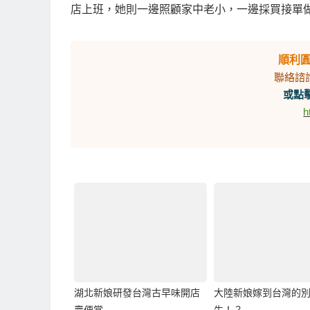
店上班，她則一邊照顧家中老小，一邊採買接單
順利
聯絡諮
或點擊
h
湖北新娘研發台灣古早味開店
大陸新娘嫁到台灣的