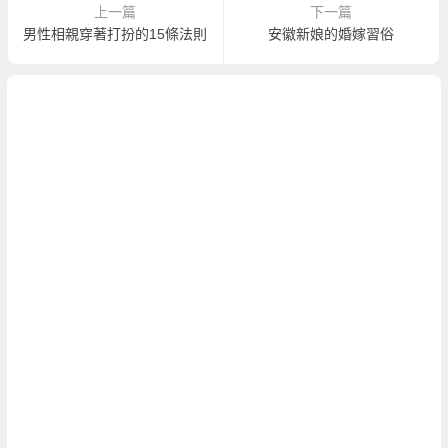
上一篇
下一篇
男性相親穿著打扮的15條法則
安徽新娘的婚嫁習俗