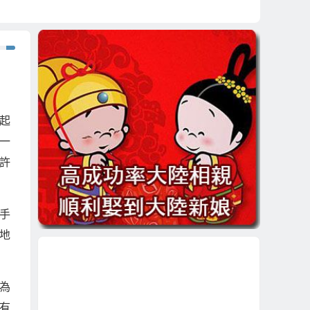
起
一
許
手
地
為
有