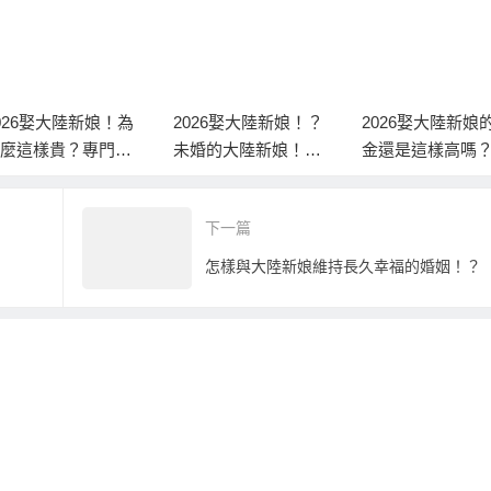
026娶大陸新娘！？
2026娶大陸新娘的聘
2026娶大陸新娘！
婚的大陸新娘！到
金還是這樣高嗎？這
多歲，還能到大
該選大連，還是哈
是特別針對台灣男
親娶大陸新娘嗎
濱？
性？
實條件一次說清
下一篇
怎樣與大陸新娘維持長久幸福的婚姻！？