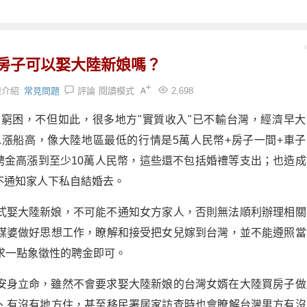
房子可以娶大陸新娘嗎？
娘介紹
常見問題
評論
閱讀模式
2,698
窮困，不但如此，很多地方"實質收入"已不輸台灣，經濟早大
漲船高，像大陸地區最低的行情是5萬人民幣+房子一間+車子
聘金高漲到至少10萬人民幣，這些還不包括婚禮等支出；也造成
不通知家人下私自結婚去。
式娶大陸新娘，不可能不通知女方家人，否則無法順利辦理相關
媒婆做好思想工作，瞭解和接受把女兒嫁到台灣，並不能遵照當
求一點象徵性的聘金即可。
安身立命，雖然不會要求娶大陸新娘的台灣女婿在大陸買房子做
、有沒有地方住，甚至移民署居家訪查時也會瞭解台灣男方有沒