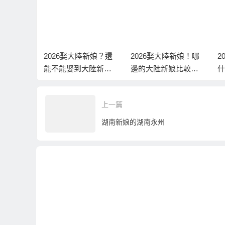
陸新娘？還
2026娶大陸新娘！哪
2026娶大陸新娘！為
2
大陸新
邊的大陸新娘比較
什麼這樣貴？專門在
未
好？到底該去哪一個
訛台灣人？
底
地區相親？
爾
上一篇
湖南新娘的湖南永州