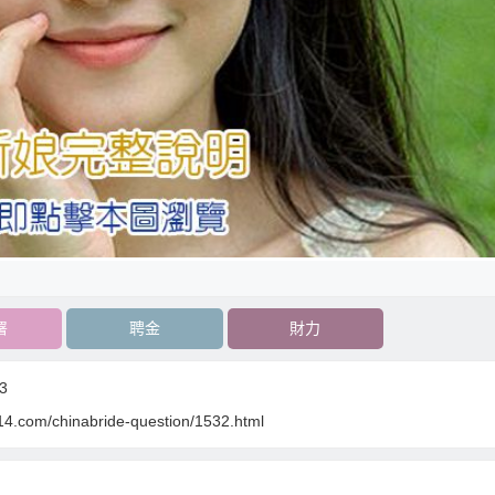
署
聘金
財力
3
14.com/chinabride-question/1532.html