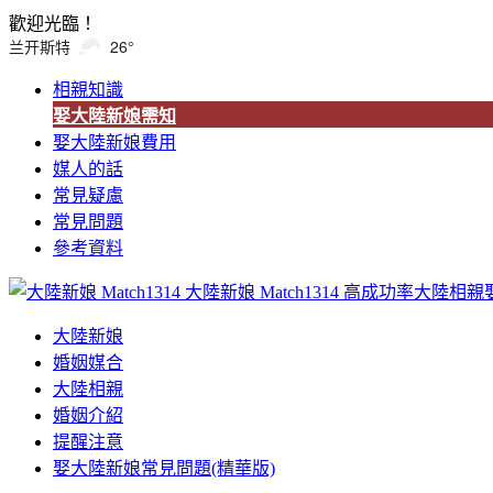
歡迎光臨！
兰开斯特
26°
相親知識
娶大陸新娘需知
娶大陸新娘費用
媒人的話
常見疑慮
常見問題
參考資料
大陸新娘 Match1314
高成功率大陸相親
大陸新娘
婚姻媒合
大陸相親
婚姻介紹
提醒注意
娶大陸新娘常見問題(精華版)