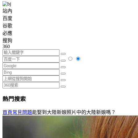
站內
百度
谷歌
必應
搜狗
360
熱門搜索
首頁
常見問題
能娶到大陸新娘照片中的大陸新娘嗎？