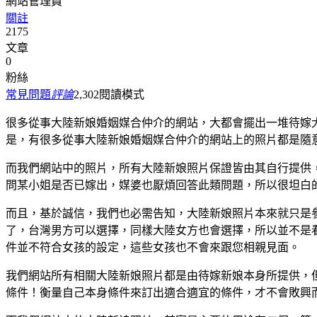
網站管理員
關註
2175
文章
0
粉絲
常見問題
評論
2,302
閱讀模式
很多從事大陸新娘婚姻媒合仲介的網站，大都會擺出一堆待嫁
是，有很多從事大陸新娘婚姻媒合仲介的網站上的照片都是隨
而我們網站中的照片，所有大陸新娘照片保證皆由其自行提供，
問某小姐是否已嫁出，媒婆也厭煩回答此類問題，所以很坦白
而且，基於誠信，我們也必需告知，大陸新娘照片本來就只是
了，台灣男方可以選擇，同樣大陸女方也會選擇，所以並不是
件並不符合女孩的設定，這些女孩也不會來跟您相親見面。
我們網站所有相關大陸新娘照片都是由待嫁新娘本身所提供，
條件！衡量自己本身條件來訂出適合適宜的條件，才不會敗興