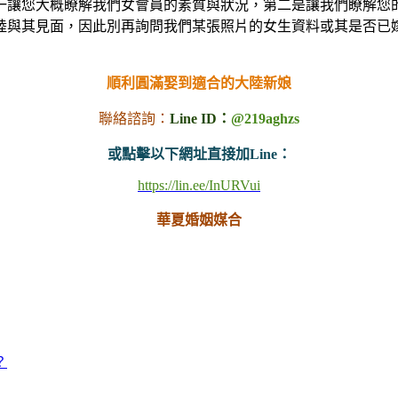
一讓您大概瞭解我們女會員的素質與狀況，第二是讓我們瞭解您
陸與其見面，因此別再詢問我們某張照片的女生資料或其是否已嫁
順利圓滿娶到適合的大陸新娘
聯絡諮詢：
Line ID：
@219aghzs
或點擊以下網址直接加Line：
https://lin.ee/InURVui
華夏婚姻媒合
？