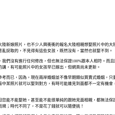
大陸新娘照片，也不少人興衝衝的報名大陸相親想娶照片中的大
意亂捉取的，不見得有這些女孩，既然沒有，當然也就娶不到。
我們沒有進行任何修改，但也無法保證100%跟本人相符。而
的講，有可能照片中的女孩早已嫁出，但網頁尚未更新。
參考而已，因為，現在兩岸婚姻並不像早期類似買賣式婚姻，只
看中某照片就可以娶到對方，有時可能連見到面都不一定有機會
但您能不能娶她，甚至能不能很單純的跟她見面相親，都無法保
而規；時代不同了，不是花了錢就可以隨便挑！