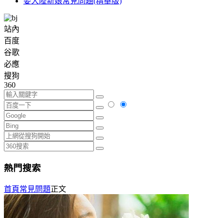
娶大陸新娘常見問題(精華版)
站內
百度
谷歌
必應
搜狗
360
熱門搜索
首頁
常見問題
正文