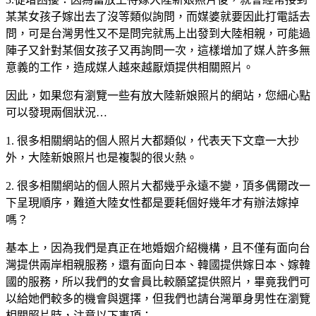
某某女孩子嫁出去了沒等類似詢問，而媒婆就要因此打電話去
問，可是台灣男性又不是問完就馬上出發到大陸相親，可能過
陣子又針對某個女孩子又再詢問一次，這樣增加了媒人許多無
意義的工作，造成媒人越來越厭煩提供相關照片。
因此，如果您有瀏覽一些有放大陸新娘照片的網站，您細心點
可以發現兩個狀況…
1. 很多相關網站的個人照片大都類似，代表天下文章一大抄
外，大陸新娘照片也是複製的很火熱。
2. 很多相關網站的個人照片大都幾乎永遠不變，頂多偶爾改一
下呈現順序，難道大陸女性都是要耗個好幾年才有辦法嫁掉
嗎？
基本上，因為我們是真正在地婚姻介紹機構，且不僅有面向台
灣提供兩岸相親服務，還有面向日本、韓國提供嫁日本、嫁韓
國的服務，所以我們的女會員比較願望提供照片，畢竟我們可
以給她們較多的機會與選擇，但我們也請台灣單身男性在瀏覽
相關照片時，注意以下事項：