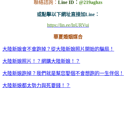
聯絡諮詢：
Line ID：
@219aghzs
或點擊以下網址直接加Line：
https://lin.ee/InURVui
華夏婚姻媒合
大陸新娘會不會跑掉？從大陸新娘照片開始的騙局！
大陸新娘照片！？網購大陸新娘！？
大陸新娘跑掉？我們就是幫您娶個不會想跑的一生伴侶！
大陸新娘都太勢力與死要錢！？