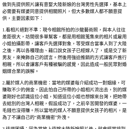
做到先提供照片讓有意娶大陸新娘的台灣男性先選擇，基本上
必需要有媒婆同意提供相關照片，但大多數媒人都不願意提
供，主要因素如下：
1.看相片絕對不準：現今相館所拍的沙龍藝術照，與本人往往
差距很大，坊間很多單幫客，都是用相館蒐集來的相片或雇用
小姐拍攝影帶，讓客戶先選擇對象，等受媒合當事人到了大陸
之後，再以各種理由、藉口說女孩子已經嫁人了，或是交了新
男友，來掩飾自己的謊言。然後用強迫推銷的方式讓客戶進行
相親，所以會讓客戶有種被騙的感覺，因此造成一般民眾對婚
姻媒合業的誤解。
2.屬於媒人的商業機密：當地的媒婆每介紹成功一對姻緣，可
賺取不少的佣金，因此怕自己所帶的小姐相片流出去，別的媒
婆剛好也認識這位小姐，知道這位小姐也想嫁來台灣，把她帶
去給別的台灣人相親，假設成功了，之前辛苦開發的媒婆，一
毛錢也沒得賺。所以當地的媒人不願意提供女孩子的相片，是
為了不讓自己的“商業機密”外洩。
3.徒增困擾：因為當放上待嫁大陸新娘照片後，就會經常接到