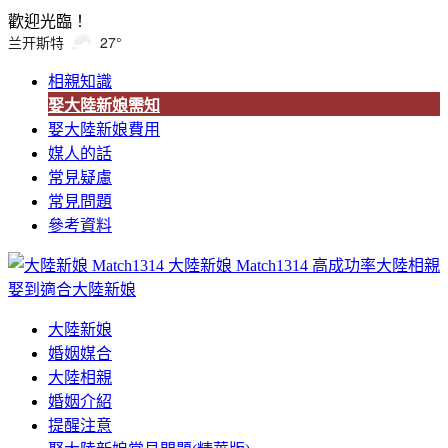
歡迎光臨！
兰开斯特
27°
相親知識
娶大陸新娘需知
娶大陸新娘費用
媒人的話
常見疑慮
常見問題
參考資料
大陸新娘 Match1314
高成功率大陸相親
娶到適合大陸新娘
大陸新娘
婚姻媒合
大陸相親
婚姻介紹
提醒注意