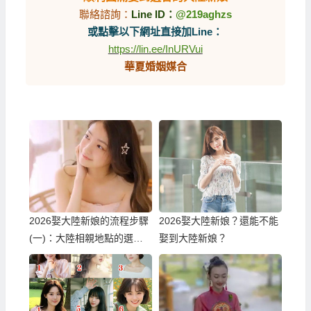
聯絡諮詢：
Line ID：
@219aghzs
或點擊以下網址直接加Line：
https://lin.ee/InURVui
華夏婚姻媒合
2026娶大陸新娘的流程步驟
2026娶大陸新娘？還能不能
(一)：大陸相親地點的選
娶到大陸新娘？
擇！