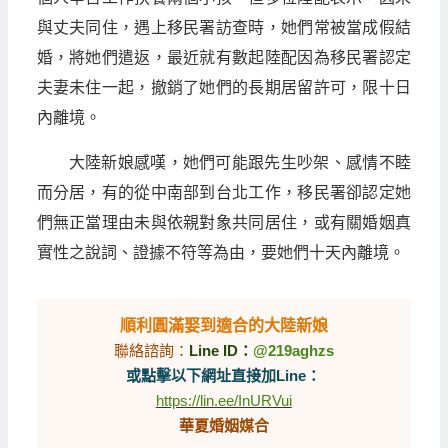
與丈夫同住，遇上移民署訪查時，她們常被當成假結
婚，將她們遣返，最近就有數起陸配因為移民署認定
夫妻未住一起，撤銷了她們的長期居留許可，限十日
內離境。
大陸新娘感嘆，她們可能跟先生吵架、感情不睦
而分居，有的從中南部到台北工作，移民署卻認定她
們無正當理由未與依親對象共同居住，或有關婚姻真
實性之說詞、證據不符等為由，要她們十天內離境。
順利圓滿娶到適合的大陸新娘
聯絡諮詢：
Line ID：
@219aghzs
或點擊以下網址直接加Line：
https://lin.ee/InURVui
華夏婚姻媒合