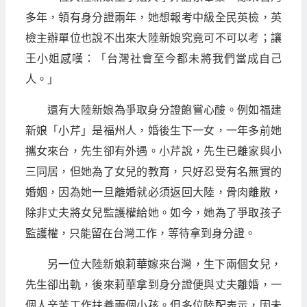
多年，領有身分證兩年，她想報考中級全民英檢，英
檢主辦單位也說不出來大陸新娘究竟可不可以考；讓
王小姐感嘆：「台灣社會至今都未將我們當成自己
人。」
還有大陸新娘為爭取身分證飽嘗心酸。例如福建
新娘「小芹」是福州人，婚後生下一女，一年多前她
攜女來台，先生卻有外遇。小芹說，先生已離家與小
三同居，但她為了女兒的教育，只好忍受有名無實的
婚姻，因為她一旦離婚就必須返回大陸，骨肉離散，
除非丈夫將女兒監護權給她。如今，她為了爭取孩子
監護權，只能留在台灣工作，等待拿到身分證。
另一位大陸新娘莉華嫁來台灣，生下兩個女兒，
先生卻出軌，後來莉華拿到身分證便與丈夫離婚，一
個人辛苦工作扶養兩個小孩。但多位陸配表示，因未