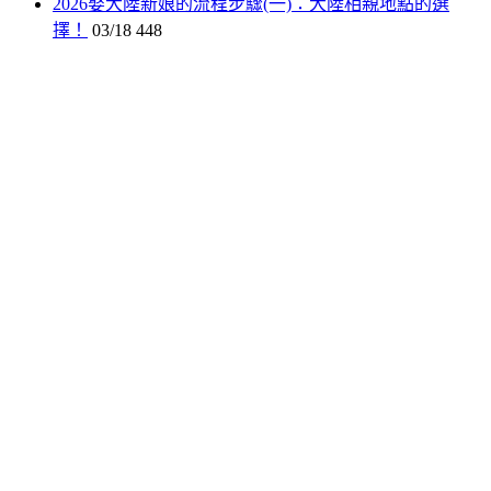
2026娶大陸新娘的流程步驟(一)：大陸相親地點的選
擇！
03/18
448