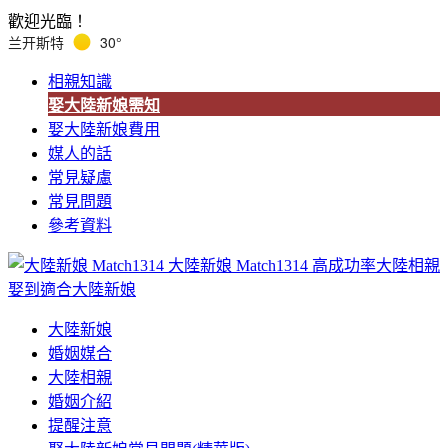
歡迎光臨！
兰开斯特
30°
相親知識
娶大陸新娘需知
娶大陸新娘費用
媒人的話
常見疑慮
常見問題
參考資料
大陸新娘 Match1314
高成功率大陸相親
娶到適合大陸新娘
大陸新娘
婚姻媒合
大陸相親
婚姻介紹
提醒注意