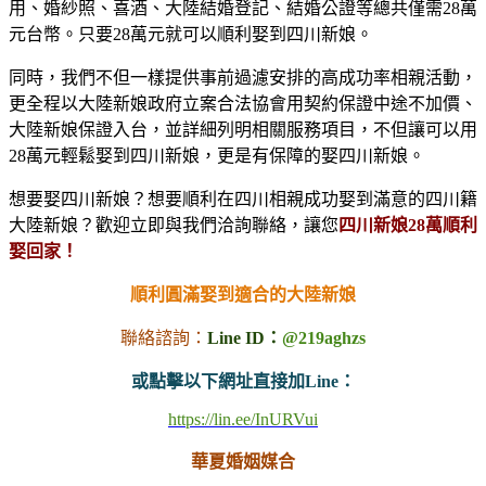
用、婚紗照、喜酒、大陸結婚登記、結婚公證等總共僅需28萬
元台幣。只要28萬元就可以順利娶到四川新娘。
同時，我們不但一樣提供事前過濾安排的高成功率相親活動，
更全程以大陸新娘政府立案合法協會用契約保證中途不加價、
大陸新娘保證入台，並詳細列明相關服務項目，不但讓可以用
28萬元輕鬆娶到四川新娘，更是有保障的娶四川新娘。
想要娶四川新娘？想要順利在四川相親成功娶到滿意的四川籍
大陸新娘？歡迎立即與我們洽詢聯絡，讓您
四川新娘28萬順利
娶回家！
順利圓滿娶到適合的大陸新娘
聯絡諮詢：
Line ID：
@219aghzs
或點擊以下網址直接加Line：
https://lin.ee/InURVui
華夏婚姻媒合