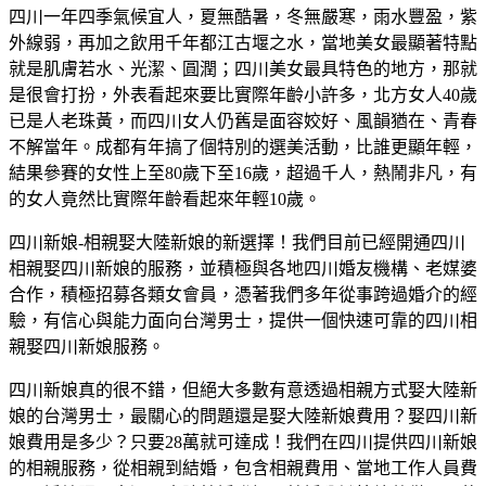
四川一年四季氣候宜人，夏無酷暑，冬無嚴寒，雨水豐盈，紫
外線弱，再加之飲用千年都江古堰之水，當地美女最顯著特點
就是肌膚若水、光潔、圓潤；四川美女最具特色的地方，那就
是很會打扮，外表看起來要比實際年齡小許多，北方女人40歲
已是人老珠黃，而四川女人仍舊是面容姣好、風韻猶在、青春
不解當年。成都有年搞了個特別的選美活動，比誰更顯年輕，
結果參賽的女性上至80歲下至16歲，超過千人，熱鬧非凡，有
的女人竟然比實際年齡看起來年輕10歲。
四川新娘-相親娶大陸新娘的新選擇！我們目前已經開通四川
相親娶四川新娘的服務，並積極與各地四川婚友機構、老媒婆
合作，積極招募各類女會員，憑著我們多年從事跨過婚介的經
驗，有信心與能力面向台灣男士，提供一個快速可靠的四川相
親娶四川新娘服務。
四川新娘真的很不錯，但絕大多數有意透過相親方式娶大陸新
娘的台灣男士，最關心的問題還是娶大陸新娘費用？娶四川新
娘費用是多少？只要28萬就可達成！我們在四川提供四川新娘
的相親服務，從相親到結婚，包含相親費用、當地工作人員費