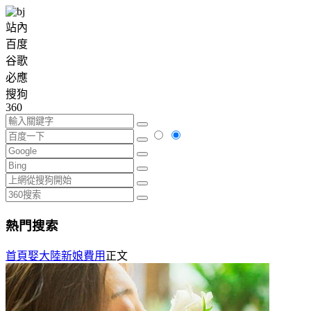
站內
百度
谷歌
必應
搜狗
360
熱門搜索
首頁
娶大陸新娘費用
正文