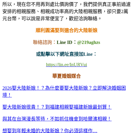
所以，現在您不用再到處比價詢價了，我們提供真正事前過濾
安排的相親服務、相親成功率高的大陸相親服務，卻只要2萬
元台幣，可以說是非常便宜了，歡迎洽詢聯絡。
順利圓滿娶到適合的大陸新娘
聯絡諮詢：
Line ID：
@219aghzs
或點擊以下網址直接加Line：
https://lin.ee/InURVui
華夏婚姻媒合
2026娶大陸新娘！？為什麼要娶大陸新娘？立即解決婚姻困
境！
娶大陸新娘很貴！？到福建相親娶福建新娘最划算！
與其在台灣漫長等待，不如抓住機會到哈爾濱相親！
想娶到年輕未婚的大陸新娘？你必須這樣作…