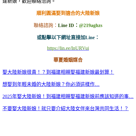
建新娘，歡迎聯絡洽詢。
順利圓滿娶到適合的大陸新娘
聯絡諮詢：
Line ID：
@219aghzs
或點擊以下網址直接加Line：
https://lin.ee/InURVui
華夏婚姻媒合
娶大陸新娘很貴！？到福建相親娶福建新娘最划算！
想娶到年輕未婚的大陸新娘？你必須這樣作…
2025年娶大陸新娘！到福建相親娶福建新娘前應該知道的事…
不要娶大陸新娘！就只要介紹大陸女伴來台灣共同生活！？