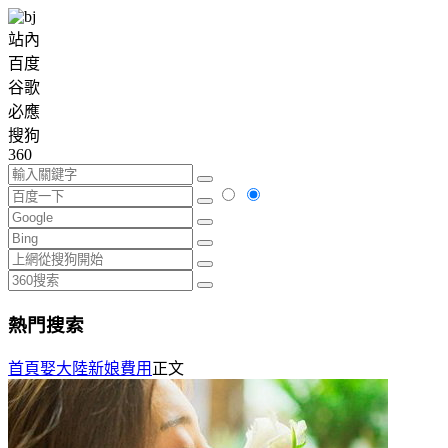
站內
百度
谷歌
必應
搜狗
360
熱門搜索
首頁
娶大陸新娘費用
正文