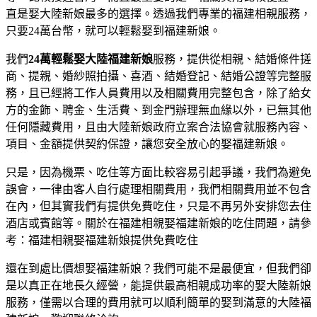
直是娶大陸新娘最多的選擇。透過我們專業的福建相親服務，
只要24萬台幣，就可以輕鬆娶到福建新娘。
我們
24萬輕鬆娶大陸福建新娘
服務，提供從相親、結婚條件搓
商、提親、婚紗照拍攝、喜酒、結婚登記、結婚公證等完整服
務，且已經將工作人員費用以及相關費用完整包含，除了給女
方的金飾、聘金、生活費、到金門辦理無血緣以外，已無其他
任何隱藏費用，且由大陸新娘政府立案合法協會就服務內容、
項目、金額提供契約保證，讓您安全放心的娶福建新娘。
只是，因為機票、吃住等方面比較容易引起爭議，我們為避免
誤會，一律由客人自行處理相關費用，我們相關費用並不包含
在內，但其實我們有提供免費吃住，只是不再另外安排您去住
酒店或賓館等。關於在福建相親娶福建新娘的吃住問題，請參
考：福建相親娶福建新娘提供免費吃住
還在到處比價想娶福建新娘？我們可能不是最便宜，但我們卻
是以真正在地長久經營，能提供最高相親成功率的娶大陸新娘
服務，僅需以合理的費用就可以順利簡單的娶到滿意的大陸福