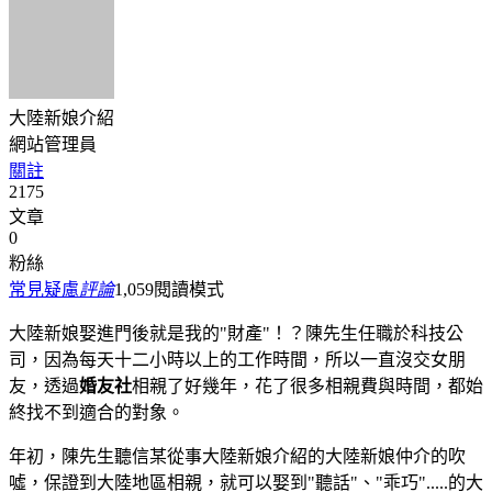
大陸新娘介紹
網站管理員
關註
2175
文章
0
粉絲
常見疑慮
評論
1,059
閱讀模式
大陸新娘娶進門後就是我的"財產"！？陳先生任職於科技公
司，因為每天十二小時以上的工作時間，所以一直沒交女朋
友，透過
婚友社
相親了好幾年，花了很多相親費與時間，都始
終找不到適合的對象。
年初，陳先生聽信某從事大陸新娘介紹的大陸新娘仲介的吹
噓，保證到大陸地區相親，就可以娶到"聽話"、"乖巧".....的大