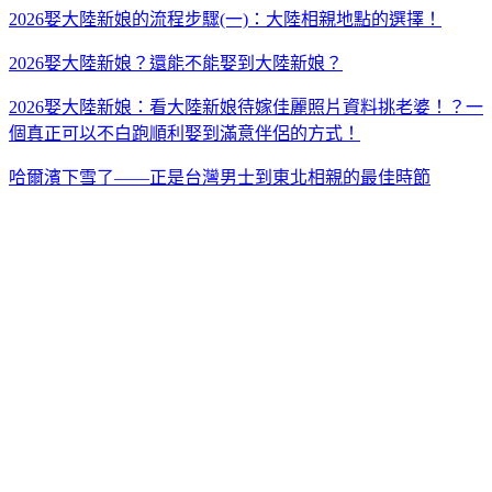
2026娶大陸新娘的流程步驟(一)：大陸相親地點的選擇！
2026娶大陸新娘？還能不能娶到大陸新娘？
2026娶大陸新娘：看大陸新娘待嫁佳麗照片資料挑老婆！？一
個真正可以不白跑順利娶到滿意伴侶的方式！
哈爾濱下雪了——正是台灣男士到東北相親的最佳時節