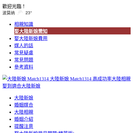
歡迎光臨！
波莫纳
23°
相親知識
娶大陸新娘需知
娶大陸新娘費用
媒人的話
常見疑慮
常見問題
參考資料
大陸新娘 Match1314
高成功率大陸相親
娶到適合大陸新娘
大陸新娘
婚姻媒合
大陸相親
婚姻介紹
提醒注意