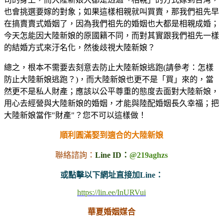
也會挑選要嫁的對象；如果這樣相親就叫買賣，那我們祖先早
在搞賣賣式婚姻了，因為我們祖先的婚姻也大都是相親成婚；
今天怎能因大陸新娘的原國籍不同，而對其實跟我們祖先一樣
的結婚方式來汙名化，然後歧視大陸新娘？
總之，根本不需要去刻意去防止大陸新娘逃跑(請參考：怎樣
防止大陸新娘逃跑？)，而大陸新娘也更不是「買」來的，當
然更不是私人財產；應該以公平尊重的態度去面對大陸新娘，
用心去經營與大陸新娘的婚姻，才能與陸配婚姻長久幸福；把
大陸新娘當作"財產"？您不可以這樣做！
順利圓滿娶到適合的大陸新娘
聯絡諮詢：
Line ID：
@219aghzs
或點擊以下網址直接加Line：
https://lin.ee/InURVui
華夏婚姻媒合