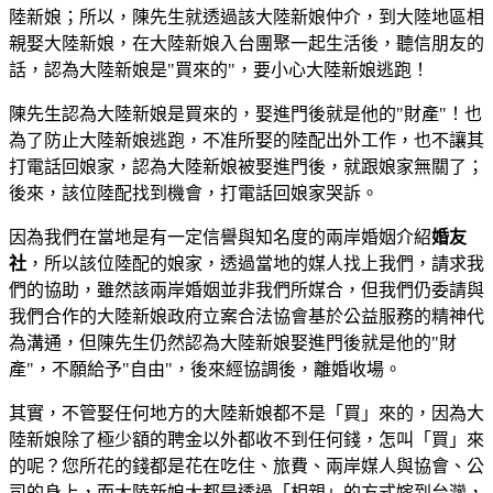
陸新娘；所以，陳先生就透過該大陸新娘仲介，到大陸地區相
親娶大陸新娘，在大陸新娘入台團聚一起生活後，聽信朋友的
話，認為大陸新娘是"買來的"，要小心大陸新娘逃跑！
陳先生認為大陸新娘是買來的，娶進門後就是他的"財產"！也
為了防止大陸新娘逃跑，不准所娶的陸配出外工作，也不讓其
打電話回娘家，認為大陸新娘被娶進門後，就跟娘家無關了；
後來，該位陸配找到機會，打電話回娘家哭訴。
因為我們在當地是有一定信譽與知名度的兩岸婚姻介紹
婚友
社
，所以該位陸配的娘家，透過當地的媒人找上我們，請求我
們的協助，雖然該兩岸婚姻並非我們所媒合，但我們仍委請與
我們合作的大陸新娘政府立案合法協會基於公益服務的精神代
為溝通，但陳先生仍然認為大陸新娘娶進門後就是他的"財
產"，不願給予"自由"，後來經協調後，離婚收場。
其實，不管娶任何地方的大陸新娘都不是「買」來的，因為大
陸新娘除了極少額的聘金以外都收不到任何錢，怎叫「買」來
的呢？您所花的錢都是花在吃住、旅費、兩岸媒人與協會、公
司的身上，而大陸新娘大都是透過「相親」的方式嫁到台灣，