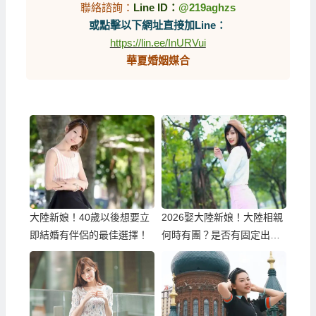
聯絡諮詢：
Line ID：
@219aghzs
或點擊以下網址直接加Line：
https://lin.ee/InURVui
華夏婚姻媒合
大陸新娘！40歲以後想要立
2026娶大陸新娘！大陸相親
即結婚有伴侶的最佳選擇！
何時有團？是否有固定出團
日期？