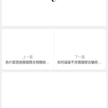
上一篇
下一篇
為什麼透過婚姻媒合相親始終找不到適合的另一半呢？
如何識破不肖婚姻媒合騙術！？