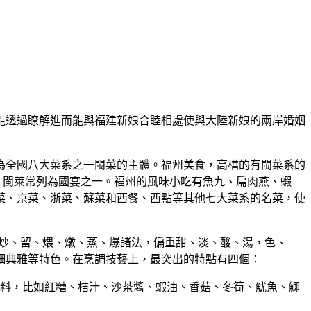
能透過瞭解進而能與福建新娘合睦相處使與大陸新娘的兩岸婚姻
為全國八大菜系之一閩菜的主體。福州美食，高檔的有閩菜系的
。閩萊常列為國宴之一。福州的風味小吃有魚九、扁肉燕、蝦
菜、京菜、浙菜、蘇菜和西餐、西點等其他七大菜系的名菜，使
長炒、留、煨、燉、蒸、爆諸法，偏重甜、淡、酸、湯，色、
細典雅等特色。在烹調技藝上，最突出的特點有四個：
的輔料，比如紅糟、桔汁、沙茶醬、蝦油、香菇、冬筍、魷魚、鯽