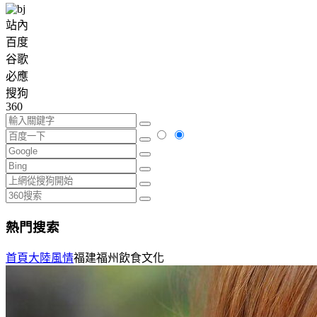
站內
百度
谷歌
必應
搜狗
360
熱門搜索
首頁
大陸風情
福建福州飲食文化