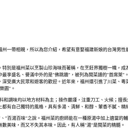
福州一帶相親，所以為您介紹，希望有意娶福建新娘的台灣男性
。特別是福州菜以烹製山珍海味而著稱，在烹飪界獨樹一幟，成
最享盛名、譽滿中外的是"佛跳牆"，被列為閩菜譜的"首席萊"
，深受廣大民眾和遊客的歡迎。近年來，福州還引進了川菜、粵
樂園"。
，用料和調味均以地方材料為主；操作嚴謹，注重刀工、火候；擅
上都有自己獨特的風格，具有多湯、清鮮、和醇、葷香不膩、精
變"、"百湯百味"之說。福州菜的廚師能在一種原湯中加上適當
數美味，而又不失其本味。因此，有人稱"湯"是閩菜的精髓。