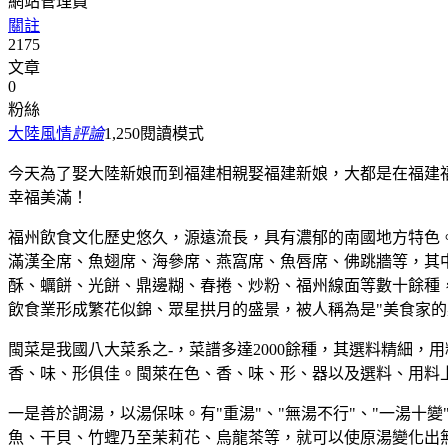
網站管理員
關註
2175
文章
0
粉絲
大陸風情
評論
1,250
閱讀模式
今天為了娶大陸新娘而到福建相親娶福建新娘，大都是在福建
幸福美滿！
福州飲食文化歷史悠久，源遠流長，具有濃郁的南國地方特色
滿漢全席、魚翅席、海參席、燕窩席、魚唇席、佛跳牆等，其中
酥、蠣餅、光餅、鼎邊糊、春捲、炒粉、福州線面等數十餘種
飲食業形成繁花似錦、眾星拱月的盛景，被人稱為是"美食家的
閩菜是我國八大菜系之-，菜譜多達2000餘種，其選料精細
香、味、形俱佳。閩萊在色、香、味、形、器以及選料、用料
一是善於調湯，以湯保味。有"重湯"、"無湯不行"、"一湯十
魚、干貝、竹蟶乃至茉莉花、烏龍茶等，就可以使原湯變化出無