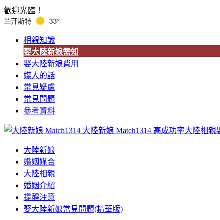
歡迎光臨！
兰开斯特
33°
相親知識
娶大陸新娘需知
娶大陸新娘費用
媒人的話
常見疑慮
常見問題
參考資料
大陸新娘 Match1314
高成功率大陸相親
大陸新娘
婚姻媒合
大陸相親
婚姻介紹
提醒注意
娶大陸新娘常見問題(精華版)