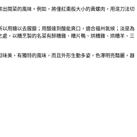
突出閩菜的風味。例如，將僅紅棗般大小的黃螺肉，用滾刀法切
所以用糖以去腥膻；用醋達到酸能爽口，適合福州氣候；淡是為
之處，以糟烹製的名菜有醉糟雞、糟片鴨、烘糟雞、烘糟羊、三
但味美，有獨特的風味，而且外形生動多姿，色澤明亮豔麗，器