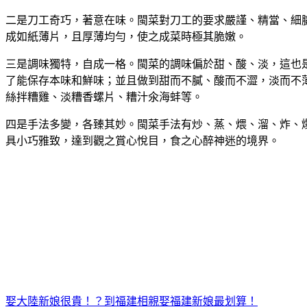
二是刀工奇巧，著意在味。閩菜對刀工的要求嚴謹、精當、細
成如紙薄片，且厚薄均勻，使之成菜時極其脆嫩。
三是調味獨特，自成一格。閩菜的調味偏於甜、酸、淡，這也
了能保存本味和鮮味；並且做到甜而不膩、酸而不澀，淡而不
絲拌糟雞、淡糟香螺片、糟汁氽海蚌等。
四是手法多變，各臻其妙。閩菜手法有炒、蒸、煨、溜、炸、
具小巧雅致，達到觀之賞心悅目，食之心醉神迷的境界。
娶大陸新娘很貴！？到福建相親娶福建新娘最划算！