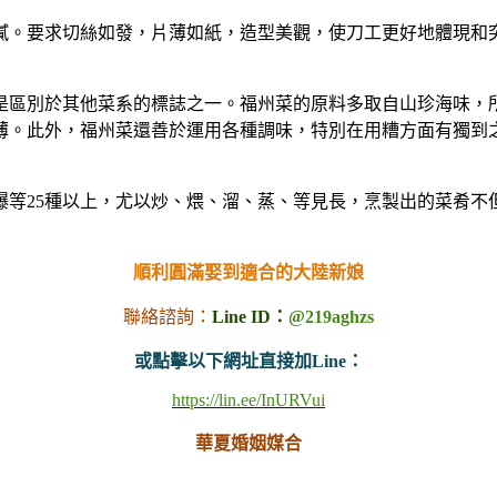
膩。要求切絲如發，片薄如紙，造型美觀，使刀工更好地體現和
是區別於其他菜系的標誌之一。福州菜的原料多取自山珍海味，
薄。此外，福州菜還善於運用各種調味，特別在用糟方面有獨到
爆等25種以上，尤以炒、煨、溜、蒸、等見長，烹製出的菜肴不
順利圓滿娶到適合的大陸新娘
聯絡諮詢：
Line ID：
@219aghzs
或點擊以下網址直接加Line：
https://lin.ee/InURVui
華夏婚姻媒合