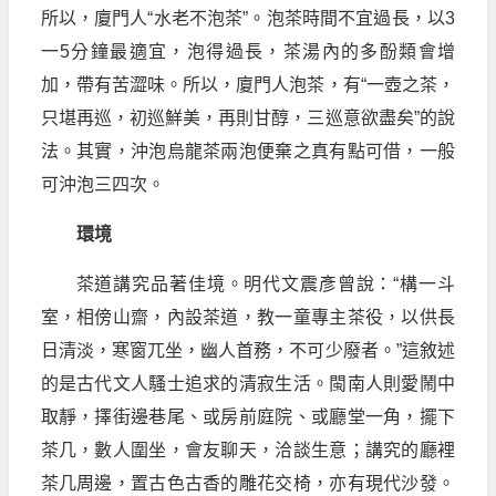
所以，廈門人“水老不泡茶”。泡茶時間不宜過長，以3
一5分鐘最適宜，泡得過長，茶湯內的多酚類會增
加，帶有苦澀味。所以，廈門人泡茶，有“一壺之茶，
只堪再巡，初巡鮮美，再則甘醇，三巡意欲盡矣”的說
法。其實，沖泡烏龍茶兩泡便棄之真有點可借，一般
可沖泡三四次。
環境
茶道講究品著佳境。明代文震彥曾說：“構一斗
室，相傍山齋，內設茶道，教一童專主茶役，以供長
日清淡，寒窗兀坐，幽人首務，不可少廢者。”這敘述
的是古代文人騷士追求的清寂生活。閩南人則愛鬧中
取靜，擇街邊巷尾、或房前庭院、或廳堂一角，擺下
茶几，數人圍坐，會友聊天，洽談生意；講究的廳裡
茶几周邊，置古色古香的雕花交椅，亦有現代沙發。