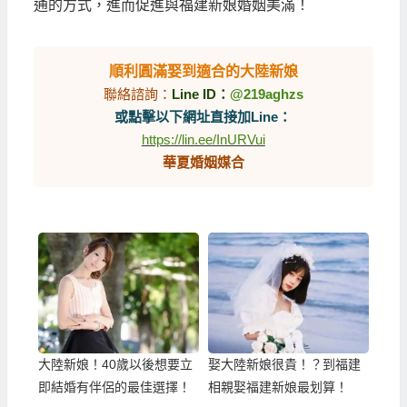
通的方式，進而促進與福建新娘婚姻美滿！
順利圓滿娶到適合的大陸新娘
聯絡諮詢：
Line ID：
@219aghzs
或點擊以下網址直接加Line：
https://lin.ee/InURVui
華夏婚姻媒合
大陸新娘！40歲以後想要立
娶大陸新娘很貴！？到福建
即結婚有伴侶的最佳選擇！
相親娶福建新娘最划算！