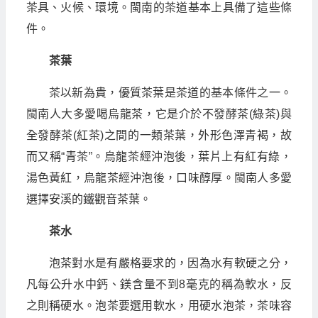
茶具、火候、環境。閩南的茶道基本上具備了這些條
件。
茶葉
茶以新為貴，優質茶葉是茶道的基本條件之一。
閩南人大多愛喝烏龍茶，它是介於不發酵茶(綠茶)與
全發酵茶(紅茶)之間的一類茶葉，外形色澤青褐，故
而又稱“青茶”。烏龍茶經沖泡後，葉片上有紅有綠，
湯色黃紅，烏龍茶經沖泡後，口味醇厚。閩南人多愛
選擇安溪的鐵觀音茶葉。
茶水
泡茶對水是有嚴格要求的，因為水有軟硬之分，
凡每公升水中鈣、鎂含量不到8毫克的稱為軟水，反
之則稱硬水。泡茶要選用軟水，用硬水泡茶，茶味容