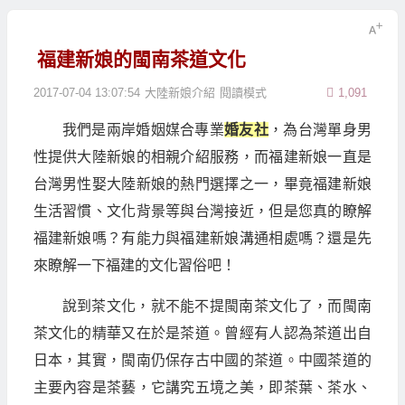
福建新娘的閩南茶道文化
2017-07-04 13:07:54
大陸新娘介紹
閱讀模式
1,091
我們是兩岸婚姻媒合專業
婚友社
，為台灣單身男
性提供大陸新娘的相親介紹服務，而福建新娘一直是
台灣男性娶大陸新娘的熱門選擇之一，畢竟福建新娘
生活習慣、文化背景等與台灣接近，但是您真的瞭解
福建新娘嗎？有能力與福建新娘溝通相處嗎？還是先
來瞭解一下福建的文化習俗吧！
說到茶文化，就不能不提閩南茶文化了，而閩南
茶文化的精華又在於是茶道。曾經有人認為茶道出自
日本，其實，閩南仍保存古中國的茶道。中國茶道的
主要內容是茶藝，它講究五境之美，即茶葉、茶水、