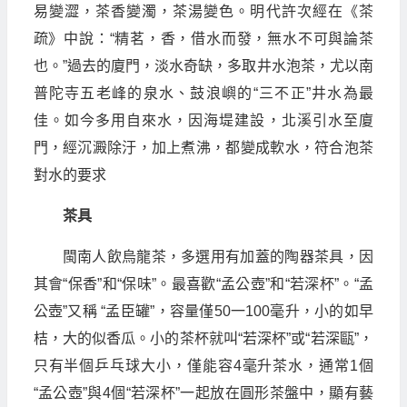
易變澀，茶香變濁，茶湯變色。明代許次經在《茶
疏》中說：“精茗，香，借水而發，無水不可與論茶
也。”過去的廈門，淡水奇缺，多取井水泡茶，尤以南
普陀寺五老峰的泉水、鼓浪嶼的“三不正”井水為最
佳。如今多用自來水，因海堤建設，北溪引水至廈
門，經沉澱除汙，加上煮沸，都變成軟水，符合泡茶
對水的要求
茶具
閩南人飲烏龍茶，多選用有加蓋的陶器茶具，因
其會“保香”和“保味”。最喜歡“孟公壺”和“若深杯”。“孟
公壺”又稱 “孟臣罐”，容量僅50一100毫升，小的如早
桔，大的似香瓜。小的茶杯就叫“若深杯”或“若深甌”，
只有半個乒乓球大小，僅能容4毫升茶水，通常1個
“孟公壺”與4個“若深杯”一起放在圓形茶盤中，顯有藝