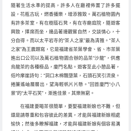
隨著生活水準的提高，許多人在廳裡佈置了許多擺
設，花瓶古玩，燃香播樂，增添雅致。萬石植物園內
有許多茶室，有在樹蔭石凳，有在寺廟庭院，隨遊客
興致，擇席而坐，邊品著邊觀嘗自然，交談情心，十
分自得。而以太平岩寺的“茶人之家”最為清雅。“茶人
之家”為王震題寫，它是福建省茶葉學會、省、市茶葉
進出口公司以及萬石植物園合辦的品茶“沙龍”，供應
烏龍茶的各種極品，廈門名點。遊客至此小憩品著，
低吟摩崖詩句：“洞口木棉飄墮葉，石頭石笑引流泉。
捲簾遙岫層層出，望海輕帆片片懸。”回首廈門“小八
景”的“太平石笑”，漸進佳景，其樂無窮。
在福建要喝茶很簡單，要娶福建新娘也不難，但
還是請尊重和包容彼此的差異，才能與福建新娘相處
愉快；然後多瞭解福建，才能與福建新娘有個容易溝