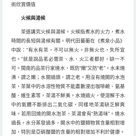
術欣賞價值
火候與湯候
茶道講究火候與湯候。火候指煮水的火力，煮水
時間的長短與湯候有關。明代田藝蘅在《煮泉小品》
中說：“有水有茶，不可以無火。非無火也，失所宜
也。”就是說品茗必需茶、水、火三者都好，缺一不
可。閩南的品茶行家燒水，既防“嫩”又防“老”。水未燒
沸，謂之嫩；水開過頭，謂之老。用沒有燒開的水泡
茶，茶葉中的水溶性物質不能盡數浸出咖啡鹼、氨基
酸、維生素等，茶湯不鮮美。水燒過火，使溶解于水
中的氣體不斷排出二氣化碳，同樣地茶湯缺乏鮮爽
味。若用回燒的開水泡茶，茶湯會有“熟湯味”。燒水
過長，水分蒸發過多，開水中的鹽類物質含量相對增
加，特別是亞硝酸鹽的含量的相對增加不利於健康。