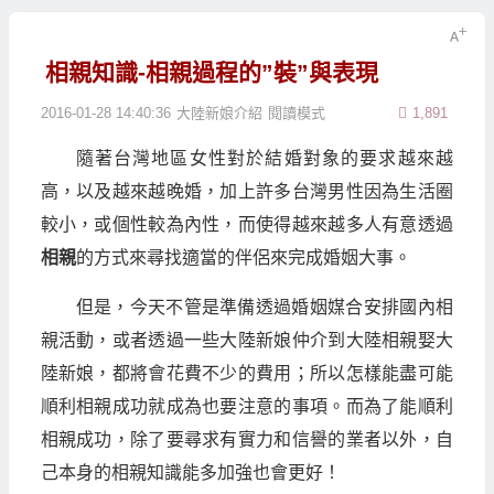
相親知識-相親過程的”裝”與表現
2016-01-28 14:40:36
大陸新娘介紹
閱讀模式
1,891
隨著台灣地區女性對於結婚對象的要求越來越
高，以及越來越晚婚，加上許多台灣男性因為生活圈
較小，或個性較為內性，而使得越來越多人有意透過
相親
的方式來尋找適當的伴侶來完成婚姻大事。
但是，今天不管是準備透過婚姻媒合安排國內相
親活動，或者透過一些大陸新娘仲介到大陸相親娶大
陸新娘，都將會花費不少的費用；所以怎樣能盡可能
順利相親成功就成為也要注意的事項。而為了能順利
相親成功，除了要尋求有實力和信譽的業者以外，自
己本身的相親知識能多加強也會更好！