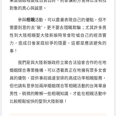
果整個過程變成自賣自誇，則會讓對方覺得您沒有找
對象的真心與誠意。
參與
相親
活動，可以盡量表現自己的優點，但不
需要刻意的去"裝"，更不要去隱瞞欺騙；尤其許多男
性到大陸相親娶大陸新娘時常會吹噓自己的經濟實
力，造成日後家庭紛爭的隱憂，這都是應該避免的
事！
我們是與大陸新娘政府立案合法協會合作的在地
婚姻媒合專業機構，可以憑著真正在地擁有眾多女會
員的優勢，提供事前過濾安排的高成功率相親服務，
但也請有意參加兩岸婚姻媒合等相親活動的台灣單身
男性，稍微的瞭解一些相親知識，才能在相親活動中
比較輕鬆愉快的娶到大陸新娘！