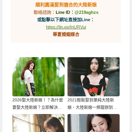
順利圓滿娶到適合的大陸新娘
聯絡諮詢：
Line ID：
@219aghzs
或點擊以下網址直接加Line：
https://lin.ee/InURVui
華夏婚姻媒合
2026娶大陸新娘！？為什麼
2021輕鬆娶到單純大陸新
要娶大陸新娘？立即解決婚
娘、大陸新娘一條龍辦到好
姻困境！
的大陸相親服務