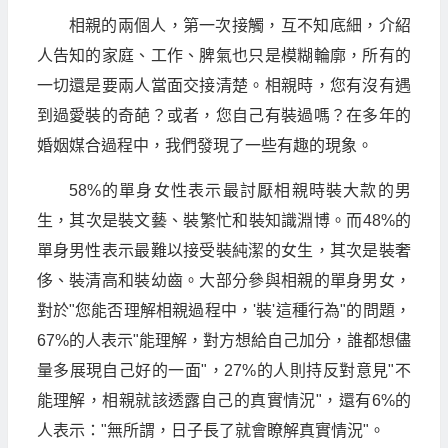
相親的兩個人，第一次接觸，互不知底細，介紹
人告知的家庭、工作、脾氣也只是模糊輪廓，所有的
一切還是要兩人當面交接清楚。相親時，您有沒有遇
到過愛裝的奇葩？或者，您自己有裝過嗎？在多年的
婚姻媒合過程中，我們發現了一些有趣的現象。
58%的單身女性表示最討厭相親時裝大款的男
生，其次是裝文藝、裝繁忙和裝知識淵博。而48%的
單身男性表示最難以接受裝純潔的女生，其次是裝奢
侈、裝清高和裝幼齒。大部分參與相親的單身男女，
對於"您能否理解相親過程中，'裝'這種行為"的問題，
67%的人表示"能理解，對方想給自己加分，誰都想儘
量多展現自己好的一面"，27%的人則持反對意見"不
能理解，相親就該透露自己的真實情況"，還有6%的
人表示："無所謂，日子長了就會瞭解真實情況"。