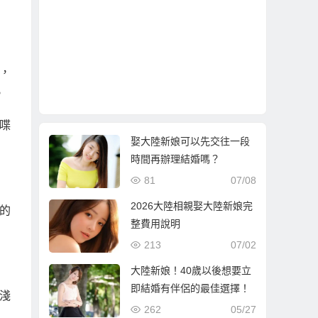
，
。
喋
娶大陸新娘可以先交往一段
時間再辦理結婚嗎？
81
07/08
2026大陸相親娶大陸新娘完
的
整費用說明
213
07/02
大陸新娘！40歲以後想要立
即結婚有伴侶的最佳選擇！
淺
262
05/27