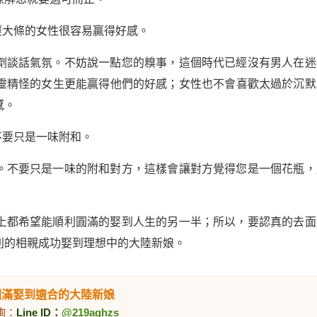
經大條的女性很容易贏得好感。
劑談話氣氛。不妨說一點您的糗事，這個時代已經沒有男人在迷
靈精怪的女生更能贏得他們的好感；女性也不會喜歡太過於沉默
感。
不要只是一味附和。
。不要只是一味的附和對方，這樣會讓對方覺得您是一個花瓶，
上都希望能順利圓滿的娶到人生的另一半；所以，要認真的去面
利的相親成功娶到理想中的大陸新娘。
圓滿娶到適合的大陸新娘
詢：
Line ID：
@219aghzs