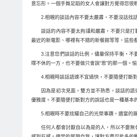
意忘形。一個手舞足蹈的女人會讓對方覺得您很
2.相親的談話內容不要太嚴肅，不要沒話找
談話的內容不要太拘謹和嚴肅，不要只是打
最近的新電影、哪裡有不錯的新餐館等等，這些
3.注意您們談話的比例，儘量保持平衡，不
喋不休的一方，也不要做只會說“恩”的那一個。
4.相親時談話語速不宜過快，不要隨便打斷
因為是初次見面，雙方並不熟悉，談話的語
優雅度。不要隨便打斷對方的說話也是一種基本
5.相親時不要炫耀自己的光榮事蹟，適當的
任何人都會討厭自以為是的人，所以不要無
感到反感。適當的展現自我，讓對方盡可能多的