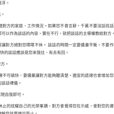
輕浮。
話。
聽對方的家庭、工作情況。如果您不善言辭，千萬不要沒話找話
都可以作為談話的內容，實在不行，就把談話的主導權教給對方
要讓對方絕對您喋喋不休。 談話的時間一定要儘量平衡，不要作
愉快的談話應該是您來我往、有去有回。
對方。
速不可過快，要儘量讓對方能夠聽清楚。適宜的語速也會增加您
的談話禮儀。
展現自我即可。
休止的炫耀自己的光榮事蹟，對方會覺得您在示威，會對您的膚
瞭解您就要適可而止。