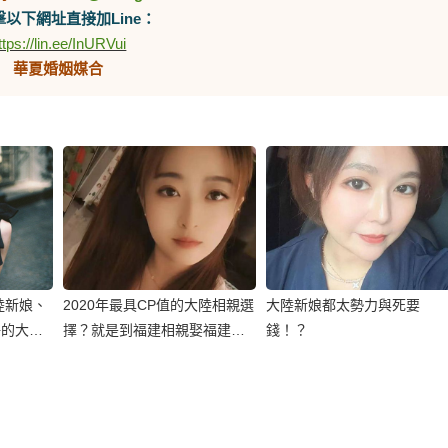
以下網址直接加Line：
ttps://lin.ee/InURVui
華夏婚姻媒合
陸新娘、
2020年最具CP值的大陸相親選
大陸新娘都太勢力與死要
好的大陸
擇？就是到福建相親娶福建新
錢！？
娘！