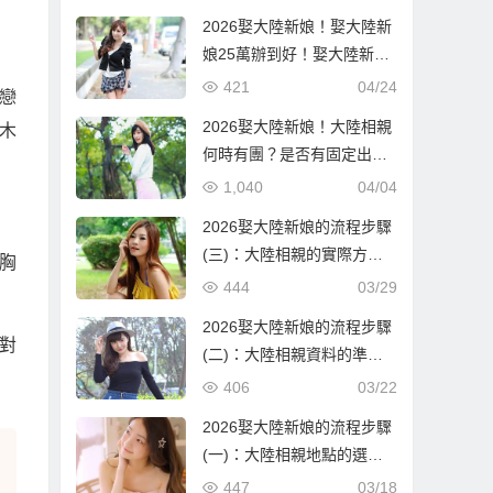
2026娶大陸新娘！娶大陸新
娘25萬辦到好！娶大陸新娘
隨便也要60萬！到底差在哪
421
04/24
戀
邊？
2026娶大陸新娘！大陸相親
木
何時有團？是否有固定出團
日期？
1,040
04/04
2026娶大陸新娘的流程步驟
(三)：大陸相親的實際方式
胸
與流程！
444
03/29
2026娶大陸新娘的流程步驟
對
(二)：大陸相親資料的準備
與報名確認！
406
03/22
2026娶大陸新娘的流程步驟
(一)：大陸相親地點的選
擇！
447
03/18