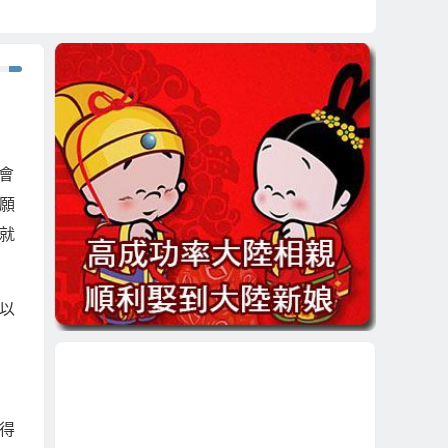
會
願
就
以
得