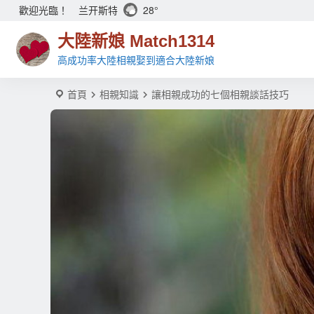
兰开斯特
28°
歡迎光臨！
大陸新娘 Match1314
高成功率大陸相親娶到適合大陸新娘
首頁
相親知識
讓相親成功的七個相親談話技巧