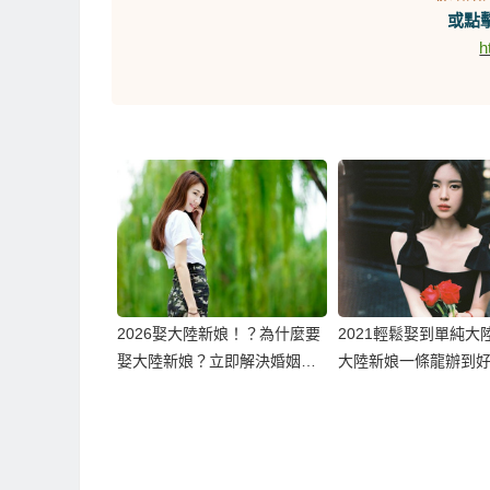
或點擊
h
2026娶大陸新娘！？為什麼要
2021輕鬆娶到單純大
娶大陸新娘？立即解決婚姻困
大陸新娘一條龍辦到
境！
相親服務