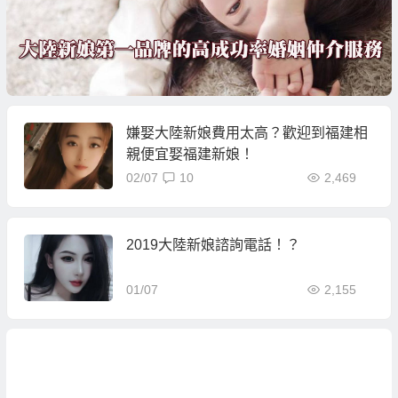
嫌娶大陸新娘費用太高？歡迎到福建相
親便宜娶福建新娘！
02/07
10
2,469
2019大陸新娘諮詢電話！？
01/07
2,155