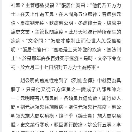
神聖？主管哪些災福？"張居仁奏曰："他們乃五方力
士，在天上作為五鬼，在人間為五位瘟神：春瘟張元
伯、夏瘟劉元達、秋瘟趙公明、冬瘟鐘士貴、總管中
瘟史文業，主管世間瘟疫。此乃天地運行時所產生的
疾病。"文帝問："怎麼才能制止而使世人免受瘟疫
呢？"張居仁答曰："瘟疫是上天降臨的疾病，無法制
止"。於是那年許多百姓死于瘟疫。是時，文帝下令立
祠，於六月二十七日詔封五方力士為將軍。
趙公明的瘟鬼性格到了《列仙全傳》中就更為具
體了，只是他又從五方瘟鬼之一變成了八部鬼帥之
一：元明時有八部鬼帥，各領鬼兵億萬數，周行於人
間。劉元達領鬼兵施雜病，張伯元領鬼行瘟疫，趙公
明領鬼施人間以痢疾，鐘子季（鐘士貴）施人間以瘡
腫，史文業行寒疾，範巨卿行酸瘠，姚公行五毒，李