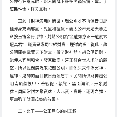
公仲行狂魅赤眼，給人間降下許多災禍疾病，奪走了
萬民性命，枉夭無數。
直到《封神演義》問世，趙公明才不再像昔日那
樣渾身充滿邪氣、鬼氣和瘟氣。姜太公奉元始天尊之
命按玉符金冊封神，封趙公明為"金龍如意正一龍虎玄
壇真君"，職責是專司金銀財寶，迎祥納福。從此，趙
公明開始掌管天下財富，做了財神爺。趙公明司財，
能使人宜利和合，發家致富，這正符合世人求財的願
望，所以民間廣泛敬祀趙公明，而他原來作為冥神、
瘟神、鬼帥的面目被日漸淡忘了。民間所供財神趙公
明皆頂盔披甲，著戰袍，執鞭，黑面濃須，形象威
猛。周圍常附之聚寶盆、大元寶、寶珠、珊瑚之類，
更加強了財源茂盛的效果。
二、比干——公正無心的紂王叔