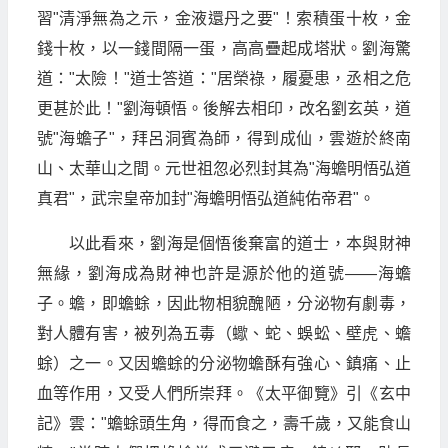
習"清淨無為之示，金液還丹之要"！索積蛋十枚，金
錢十枚，以一錢間隔一蛋，高高疊起成塔狀。劉海驚
道："太險！"道士答道："居榮祿，履憂患，丞相之危
更甚於此！"劉海頓悟。後解去相印，改名劉玄英，道
號"海蟾子"，拜呂洞賓為師，得到成仙，雲遊於終南
山、太華山之間。元世祖忽必烈封其為"海蟾明悟弘道
真君"，武宗皇帝加封"海蟾明悟弘道純佑帝君"。
以此看來，劉海是個悟後棄富的道士，本與財神
無緣，劉海成為財神也許是源於他的道號——海蟾
子。蟾，即蟾蜍，因此物相貌醜陋，分泌物有劇毒，
對人體有害，被列為五毒（蠍、蛇、蜈蚣、壁虎、蟾
蜍）之一。又因蟾蜍的分泌物蟾酥有強心、鎮痛、止
血等作用，又受人們所崇拜。《太平御覽》引《玄中
記》雲："蟾蜍頭生角，得而食之，壽千歲，又能食山