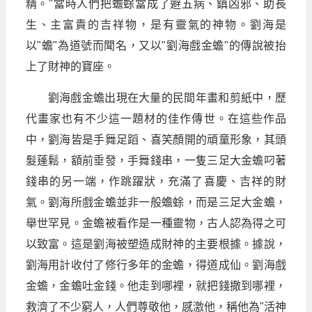
精。"當時人們把蟾蜍當成了避五病、鎮凶邪、助長
生、主富貴的吉祥物，是有靈氣的神物。劉海是
以"蟾"為道號而聞名，又以"劉海戲金蟾"的傳說被抬
上了財神的寶座。
劉海戲金蟾出現在大量的民間年畫和剪紙中，歷
代畫家也有不少這一題材的佳作傳世。在這些作品
中，劉海皆是手舞足蹈、喜笑顏開的頑童形象，其頭
髮蓬鬆，額前垂發，手舞錢串，一隻三足大金蟾叼著
錢串的另一端，作跳躍狀，充滿了喜慶、吉祥的財
氣。劉海所戲金蟾並非一般蟾蜍，而是三足大金蟾，
舉世罕見。金蟾被看作是一種靈物，古人認為得之可
以致富。這是劉海被塑造成財神的主要根據。據說，
劉海用計收付了修行多年的金蟾，得道成仙。劉海戲
金蟾，金蟾吐金錢。他走到哪裡，就把錢撒到哪裡，
救濟了不少窮人，人們尊敬他，感激他，稱他為"活神