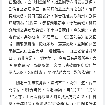
在袁紹處，立即封金掛印，過五關斬六將去尋劉備。
劉備自立為漢中王，封關羽為五虎大將之首將。曹操
得知大怒，與司馬懿設計，聯合孫權共取荊州。劉備
拜關羽為"前將軍"，都督荊襄郡事，令取樊城。關羽
分荊州之兵攻取樊城，不幸中呂蒙計，痛失荊州，夜
走麥城，兵敗被擒，不屈而亡。《三國演義》後又記
載：關羽遇難後，陰魂不散，蕩蕩悠悠，直到荊州當
陽縣玉泉山上空大呼："還我頭來！"山上老僧普靜聞
曰："昔非今是，一切休論……今將軍為呂蒙所害，大
呼‘還我頭來’，然則顏梁、文醜（皆被關羽所殺）等
眾人之頭，又向誰索？"關羽恍然大悟，遂皈依佛門。
關羽一生忠義勇武，堅貞不二，為佛、道、儒三
門崇信。明清時代，關羽極顯，有"武王"、"武聖
人"之尊，由此關羽被世人附會成具有司命祿，估科
舉，治病除災，驅邪避惡等"全能"法力，民間各行各