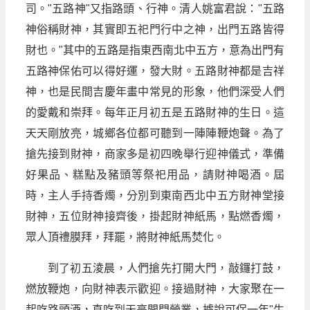
司。"五路神"又指路頭、行神。清人姚富君說："五路
神俗稱財神，其實即五祀門行中之神，出門五路皆得
財也。"其中的五路是指東西南北中五方，意為出門有
五路神保佑可以得好運，發大財。五路財神都是吉祥
神，也是民間吉慶年畫中常見的形象，他們深受人們
的愛戴和崇拜。每年正月初五是五路財神的生日。這
天天剛放亮，城鄉各位都可聽到一陣陣鞭炮聲。為了
搶先接到財神，商家多是初四晚舉行迎神儀式，準備
好果品、糕點及豬頭等祭祀用品，請財神喝酒。屆
時，主人手持香燭，分別到東南西北中五方財神堂接
財神，五位財神接齊後，掛起財神紙馬，點燃香燭，
眾人頂禮膜拜，拜罷，將財神紙馬焚化。
到了初五淩晨，人們搶先打開大門，敲鑼打鼓，
燃放鞭炮，向財神表示歡迎。接過財神，大家聚在一
起吃路頭酒，直吃到天亮開門營業，據說可保一年"生