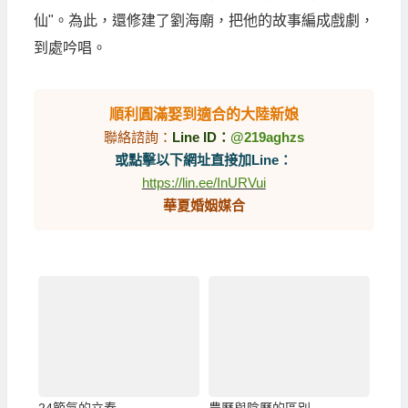
仙"。為此，還修建了劉海廟，把他的故事編成戲劇，
到處吟唱。
順利圓滿娶到適合的大陸新娘
聯絡諮詢：
Line ID：
@219aghzs
或點擊以下網址直接加Line：
https://lin.ee/InURVui
華夏婚姻媒合
24節氣的立春
農曆與陰曆的區別