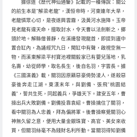
據徐道《歷代神仙通鑒》記載的一種傳說：關公
的前生本是"解梁老龍"，漢恒帝時，河東連年大旱，
老龍憐眾心切，是夜遂興雲霧，汲黃河水施降。玉帝
見老龍有違天命，擅取封水，令天曹以法劍斬之，擲
頭於地。解縣僧普靜，在溪邊發現龍首，即提到廬中
置合缸內，為誦經咒九日，聞缸中有聲，啟視空無一
物，而溪東解梁平村寶池裡關毅家已有嬰兒落地，乳
名壽，幼從師學，取名長生，後自名羽，字雲長。據
《三國演義》載，關羽因原籍惡豪倚勢淩人，遂殺惡
豪後奔走江湖。東漢末年，與劉備、張飛"桃園結
義"，誓共生死，同起義兵，爭雄天下。建安五年，曹
操出兵大敗劉備。劉備投靠袁紹。曹操擒住了關羽，
看中關羽為人忠義，拜為偏將軍。後曹操察覺關羽心
神無久留之意，便用大量金銀珠寶、高官、美女來收
買，但關羽絲毫不為錢財名利所動。當關羽得知劉備