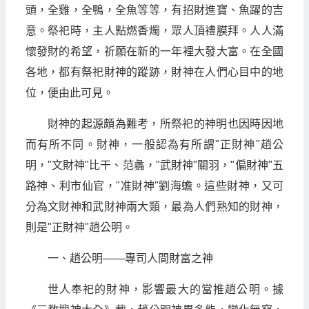
頭，全雞，全鴨，全魚等等，有招財進寶、魚躍的吉
意。祭祀時，主人點燃香燭，眾人頂禮膜拜。人人滿
懷發財的希望，祈願在新的一年裡大發大富。在全國
各地，都有祭祀財神的蹤跡，財神在人們心目中的地
位，便由此可見。
財神的起源頗為難考，所祭祀的神明也因時因地
而有所不同。財神，一般認為有所謂"正財神"趙公
明，"文財神"比干、范蠡，"武財神"關羽，"偏財神"五
路神、利市仙官，"准財神"劉海蟾。這些財神，又可
分為文財神和武財神兩大類，最為人們熟知的財神，
則是"正財神"趙公明。
一、趙公明——專司人間財富之神
世人奉祀的財神，影響最大的當推趙公明。據