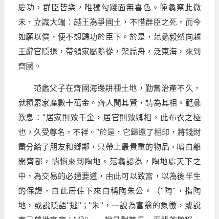
慶功，群臣皆樂，唯獨勾踐面無喜色。範蠡察此微
末，立識大端：越王為爭國土，不惜群臣之死，而今
如願以償，便不想歸功於臣下。於是，范蠡毅然向越
王辭官隱退，帶領家屬隨從，架扁舟，泛東海，來到
齊國。
范蠡父子在齊國海邊耕種土地，勤奮治產不久，
就積累家產數十萬金。齊人聞其賢，請為其相。範蠡
歎息："居家則致千金，居官則致卿相，此布衣之極
也。久受尊名，不祥。"於是，它歸還了相印，將錢財
盡分給了朋友和鄉鄰，只帶上最貴重的物品，暗自離
開齊都，悄悄來到陶地。范蠡認為，陶地處天下之
中，為交易的必通要道，由此可以致富，以為後半生
的保證，自此居住下來自稱陶朱公。（"陶"，指陶
地，或說隱語"逃"；"朱"，一說為富翁的象徵，或說