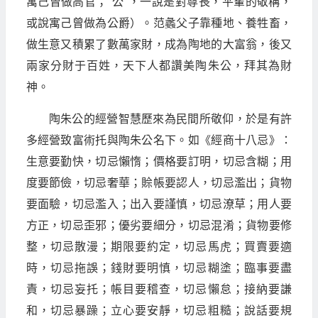
寓己曾做高官；"公"，一說是對尊長，平輩的敬稱，
或說寓己曾做為公爵）。范蠡父子靠種地、養牲畜，
做生意又積累了數萬家財，成為陶地的大富翁，後又
兩家分財于百姓，天下人都讚美陶朱公，拜其為財
神。
陶朱公的經營智慧歷來為民間所敬仰，於是有許
多經營致富術托與陶朱公名下。如《經商十八忌》：
生意要勤快，切忌懶惰；價格要訂明，切忌含糊；用
度要節儉，切忌奢華；賒帳要認人，切忌濫出；貨物
要面驗，切忌濫入；出入要謹慎，切忌潦草；用人要
方正，切忌歪邪；優劣要細分，切忌混淆；貨物要修
整，切忌散漫；期限要約定，切忌馬虎；買賣要適
時，切忌拖誤；錢財要明慎，切忌糊塗；臨事要盡
責，切忌妄托；帳目要稽查，切忌懶怠；接納要謙
和，切忌暴躁；立心要安靜，切忌粗糙；說話要規