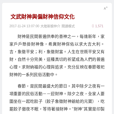
文武財神與偏財神信仰文化
2017-11-24 13:07:00
大陸新娘仲介
閱讀模式
1,571
財神是民間普遍供奉的善神之一，每逢新年，家
家戶戶懸掛財神像，希冀財神保佑以求大吉大利。
吉，象徵平安；利，象徵財富。人生在世既平安又有
財，自然十分完美，這種真切的祈望成為人們的普遍
心理。求財納福的心理與追求，充分反映在春節敬祀
財神的一系列民俗活動中。
春節，是民間最盛大的節日。其中除夕之夜有一
項重要的民俗活動－－迎財神。除夕之夜，全家人要
圍坐在一起吃餃子（餃子象徵財神爺給的元寶），吃
罷餃子徹夜不眠，等待著接財神。"財神"其實是印製