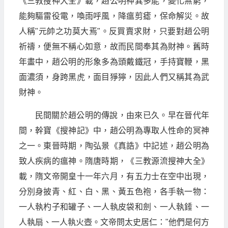
《三教搜神大全》載，趙公明神異多能，變化無窮，
能夠驅雷役電，喚雨呼風，降瘟剪瘧，保命解災。故
人稱"元帥之功莫大焉"。反買賣求財，只要對趙公明
祈禱，便無不稱心如意，故而民間奉其為財神。舊時
年畫中，趙公明的形象多為頭戴鐵冠，手持寶鞭，黑
面濃須，身跨黑虎，面目猙獰，因此人們又稱其為武
財神。
民間關於趙公明的傳說，由來已久。早在晉代年
間，幹寶《搜神記》中，趙公明為專取人性命的冥神
之一。東晉時期，陶弘景《真誥》中記述，趙公明為
致人疾病的瘟神。隋唐時期，《三教源流搜神大全》
載，隋文帝開皇十一年六月，有五力士在空中出現，
分別身披青、紅、白、黑、黃五色袍，各手執一物：
一人執杓子和罐子、一人執皮袋和劍、一人執錘、一
人執扇、一人執火壺。文帝問太史居仁："他們是何方