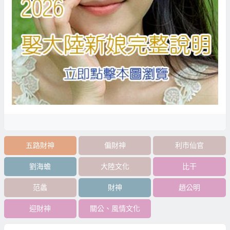
五路財神
偏財神
利市仙官
劉海蟾
大陸文化
比干
范蠡
財神
趙公明
迎財神
關公、風情文化