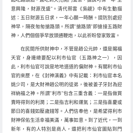
意興隆，財源茂盛"。清代蔡雲《吳覦》中有生動描
述：五日財源五日求，一年心願一時酬。提防別處迎
神早，隔夜匆匆搶路頭。所謂"搶路頭"即搶接五路財
神，人們個個爭早放頭通鞭炮，以此祈盼發家致富。
在民間所供財神中，不管是趙公元帥，還是賜福
天官，身邊總要配以利市仙官（五路神之一），因
此，利市仙官可說是地地道道的偏財神。有關利市仙
官的來歷，在《封神演義》中有記載：利市仙官本名
姚少司，是大財神趙公明的徒弟，後被姜子牙封為迎
祥納福之神。所謂"利市"包含三重含義：一是指做買
賣時得到的利潤；二是指吉利和運氣；三是指喜慶或
節日的喜錢如壓歲錢等。人們信奉他，是希望得利市
財神保佑生活幸福美滿，萬事如意。到了近代，一到
新年，有的人特別是商人，還把利市仙官圖貼到門