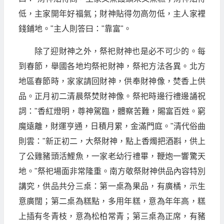
低，主家開年好福氣；財神貼得勿高勿低，主人家裡
錢鋪地。"主人則答曰："靠富"。
除了迎財神之外，祭祀財神也是必不可少的。每
到春節，舉國各地均祭祀財神，祭祀方法各異。北方
地區春節時，家家請回財神，供奉財神像，焚香上供
品。正月初二清晨祭焚財神像。祭祀時邊行禮邊誦祝
詞："香紅燈明，尊神駕臨，體察苦難，賜富百姓。窮
魔遠離，財運亨通，日積月累，金滿門庭。"清代俗曲
則雲："新正初二，大祭財神，點上香燭把酒斟，供上
了公雞豬頭活鯉魚，一家老幼行禮畢，鞭炮一響驚天
地。"祭祀場面非常隆重。南方敬祭財神供品內容特別
講究，供品共分三桌：第一桌為果品，有廣橘，示生
意廣闊；第二桌為糕點，多用年糕，意為年年高，糕
上插有冬青枝，意為松柏常青；第三桌為正席，有豬