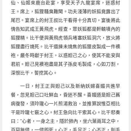
仙、仙姬來鹿台赴宴，享受天子九龍宴席，迷惑紂
王。席上，狐狸騷臭難聞。功夫淺薄的妖狐竟露出了
尾巴。宴席上的紂王叔比干看得十分真切，宴後將此
情告知武成王黃飛虎。經查，眾妖狐都是軒轅墳內的
狐狸精。比干便與黃飛虎領兵堵塞妖狐洞穴，放火將
狐狸盡行燒死。比干還揀未燒焦的狐狸皮製成一件襖
袍，嚴冬時獻于紂王，以惑妲己之心，使其不能安與
君前。妲己見襖袍盡是其子孫皮毛製成，心如刀割，
深恨比干，誓挖其心。
一日，紂王正與妲己以及新納妖婦喜媚共進早
餐，忽見妲己口吐鮮血，昏迷不醒。喜媚道是妲己舊
病復發，須玲瓏心一片煎湯救治，並推算說惟亞相比
干是玲瓏七竅之心。紂王急向比干索其心。比干怒奏
曰："心者，一身之主，隱於肺內，坐六葉兩耳之中，
百惡無侵，一侵即死。心正，手足正；心不正，則手