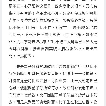
足不正。心乃萬物之靈苗，四象變化之根本。吾心有
傷，豈有生路！老臣雖死不息，只是社稷丘墟，賢能
盡絕。今昏君聽新納妖婦之言，賜吾摘心之禍，只怕
比干在，江山在，比干亡，社稷亡！"紂王怒道："君
叫臣死，不死不忠。臺上毀君，有汙臣節，如不從
命，武士拿劍去取心來！"比干破口大駡妲己，望太廟
大拜八拜後，接劍自剖其腹，摘心擲於地，走出五
門，上馬而去。
先是薑子牙離開朝歌時，曾去相府辭行，見比干
氣色晦暗，知其日後必有大難，便送比干一張神符，
叮囑在危急時化灰沖服，可保無虞。比干入朝前知己
必難，便服飲薑子牙所留符水，故在剖心後能不流血
而前行。後傳說，比干因服了薑子牙靈丹妙藥並未死
去，而是來到民間廣散財寶。比干生性耿直忠證，公