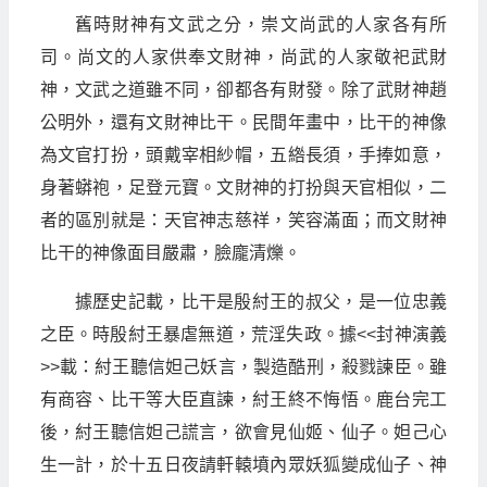
舊時財神有文武之分，崇文尚武的人家各有所
司。尚文的人家供奉文財神，尚武的人家敬祀武財
神，文武之道雖不同，卻都各有財發。除了武財神趙
公明外，還有文財神比干。民間年畫中，比干的神像
為文官打扮，頭戴宰相紗帽，五綹長須，手捧如意，
身著蟒袍，足登元寶。文財神的打扮與天官相似，二
者的區別就是：天官神志慈祥，笑容滿面；而文財神
比干的神像面目嚴肅，臉龐清爍。
據歷史記載，比干是殷紂王的叔父，是一位忠義
之臣。時殷紂王暴虐無道，荒淫失政。據<<封神演義
>>載：紂王聽信妲己妖言，製造酷刑，殺戮諫臣。雖
有商容、比干等大臣直諫，紂王終不悔悟。鹿台完工
後，紂王聽信妲己謊言，欲會見仙姬、仙子。妲己心
生一計，於十五日夜請軒轅墳內眾妖狐變成仙子、神