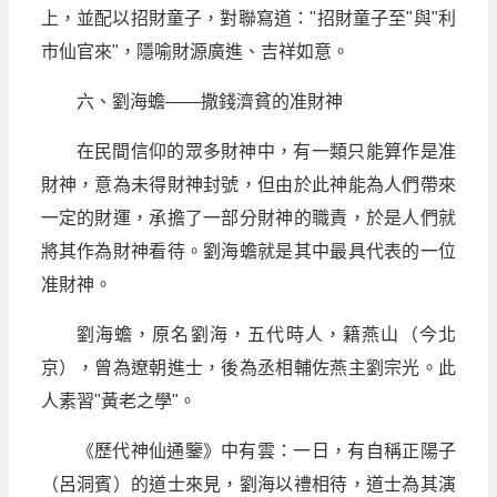
上，並配以招財童子，對聯寫道："招財童子至"與"利
市仙官來"，隱喻財源廣進、吉祥如意。
六、劉海蟾——撒錢濟貧的准財神
在民間信仰的眾多財神中，有一類只能算作是准
財神，意為未得財神封號，但由於此神能為人們帶來
一定的財運，承擔了一部分財神的職責，於是人們就
將其作為財神看待。劉海蟾就是其中最具代表的一位
准財神。
劉海蟾，原名劉海，五代時人，籍燕山（今北
京），曾為遼朝進士，後為丞相輔佐燕主劉宗光。此
人素習"黃老之學"。
《歷代神仙通鑒》中有雲：一日，有自稱正陽子
（呂洞賓）的道士來見，劉海以禮相待，道士為其演