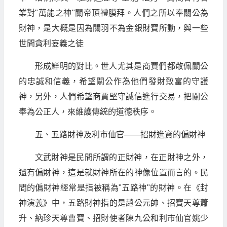
業對"萬能之神"關帝頂禮膜拜。人們之所以奉關公為
財神，是大概是因為關羽不為金銀財寶所動，與一些
世間貪利妄義之徒
形成鮮明的對比。世人尤其是商賈們都敬佩關公
的忠誠和信義，希望關公作為他們發財致富的守護
神，另外，人們希望商賈堅守誠信進行交易，把關公
奉為公正人，來維護傳統的道德秩序。
五、五路財神及利市仙官——招財進寶的偏財神
文武財神是民間所謂的正財神，在正財神之外，
還有偏財神，這是就財神所在的神像位置而言的。民
間的偏財神經常是指被稱為"五路神"的財神。在《封
神演義》中，五路財神指的是趙公元帥、招寶天尊蕭
升、納珍天尊曹寶、招財使者陳九公和利市仙官姚少