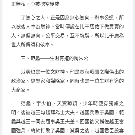
正無私，心被挖空後成
了無心之人，正是因為無心無向，辦事公道，所
以被後人奉為財神。當時傳說在比干蔭佑下做買賣的
人，無偏無向，公平交易，互不坑騙，所以比干廣為
世人所傳頌和敬奉。
三、范蠡——生財有道的陶朱公
范蠡也是一位文財神。他是春秋戰國之際傑出的
政治家、思想家和謀略家，同時也是一位生財有道的
大商家。
范蠡，字少伯，天資聰穎，少年時便有獨慮之
明。後被越王勾踐拜為士大夫。越國兵敗于吳國，範
蠡與越王一同去屈事吳王夫差。回國後又輔佐越王富
國強兵，終於打敗了吳國。滅吳之後，越國君臣設宴