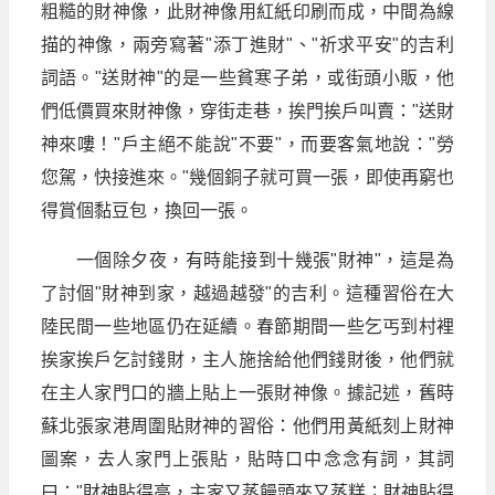
粗糙的財神像，此財神像用紅紙印刷而成，中間為線
描的神像，兩旁寫著"添丁進財"、"祈求平安"的吉利
詞語。"送財神"的是一些貧寒子弟，或街頭小販，他
們低價買來財神像，穿街走巷，挨門挨戶叫賣："送財
神來嘍！"戶主絕不能說"不要"，而要客氣地說："勞
您駕，快接進來。"幾個銅子就可買一張，即使再窮也
得賞個黏豆包，換回一張。
一個除夕夜，有時能接到十幾張"財神"，這是為
了討個"財神到家，越過越發"的吉利。這種習俗在大
陸民間一些地區仍在延續。春節期間一些乞丐到村裡
挨家挨戶乞討錢財，主人施捨給他們錢財後，他們就
在主人家門口的牆上貼上一張財神像。據記述，舊時
蘇北張家港周圍貼財神的習俗：他們用黃紙刻上財神
圖案，去人家門上張貼，貼時口中念念有詞，其詞
曰："財神貼得高，主家又蒸饅頭來又蒸糕；財神貼得