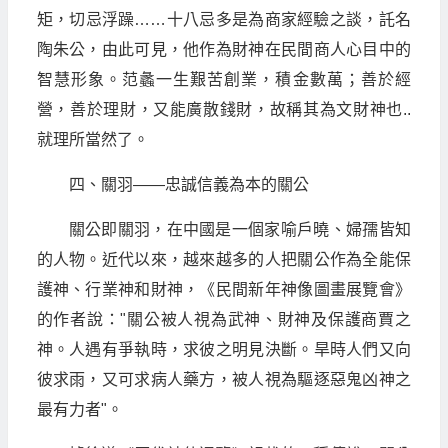
矩，切忌浮躁……十八忌多是為商家經驗之談，託名
陶朱公，由此可見，他作為財神在民間商人心目中的
智慧形象。范蠡一生艱苦創業，積金數萬；善於經
營，善於理財，又能廣散錢財，故稱其為文財神也..
就理所當然了。
四、關羽——忠誠信義為本的關公
關公即關羽，在中國是一個家喻戶曉、婦孺皆知
的人物。近代以來，越來越多的人把關公作為全能保
護神、行業神和財神，《民間新年神像圖畫展覽會》
的作者說："關公被人視為武神、財神及保護商賈之
神。人遇有爭執時，求彼之明見決斷。旱時人們又向
彼求雨，又可求病人藥方，被人視為驅逐惡鬼凶神之
最有力者"。