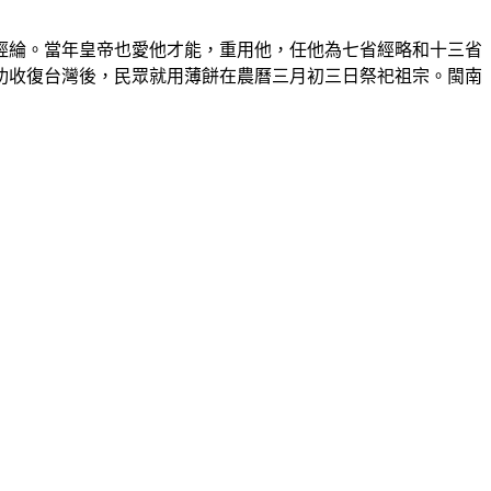
經綸。當年皇帝也愛他才能，重用他，任他為七省經略和十三省
功收復台灣後，民眾就用薄餅在農曆三月初三日祭祀祖宗。閩南