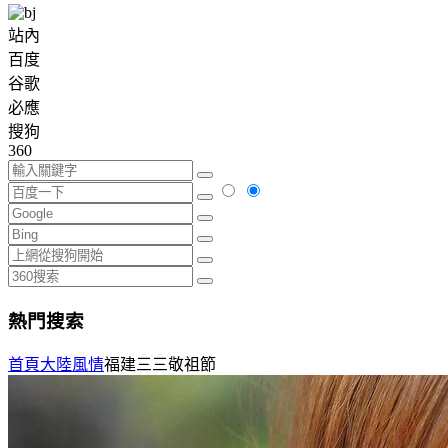
站內
百度
谷歌
必應
搜狗
360
熱門搜索
首頁
大陸風情
福建三三敬祖節