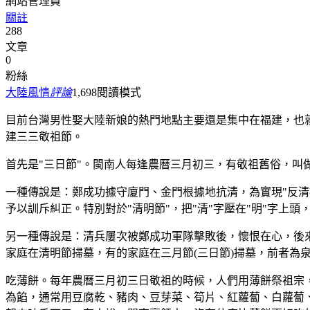
網站管理員
關註
288
文章
0
粉絲
大陸風情
評論
1,698
閱讀模式
目前台灣男性娶大陸新娘的熱門地點主要還是集中在福建，也
建三三敬祖節。
首先是"三日節"。閩南人每逢農曆三月初三，有敬祖舊俗，叫做
一種傳說是：鄭成功據守廈門、金門根據地抗清，為實現"反清複
予以訓斥糾正。特別對於"清明節"，把"清"字壓在"明"字上
另一種傳說是：清兵屢次被鄭成功軍隊擊敗後，懷恨在心，後
家庭在清明節掃墓，有的家庭在三月節(三日節)掃墓，前者為
吃薄餅。每年農曆三月初三日敬祖的時候，人們用薄餅祭祖宗
為餡，通常用豆腐乾、豬肉、豆芽菜、筍片、紅蘿蔔、白蘿蔔