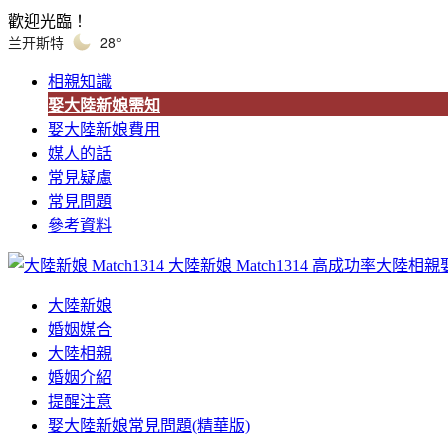
歡迎光臨！
兰开斯特
28°
相親知識
娶大陸新娘需知
娶大陸新娘費用
媒人的話
常見疑慮
常見問題
參考資料
大陸新娘 Match1314
高成功率大陸相親
大陸新娘
婚姻媒合
大陸相親
婚姻介紹
提醒注意
娶大陸新娘常見問題(精華版)