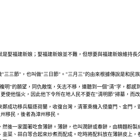
就是娶福建新娘；娶福建新娘並不難，但想要與福建新娘維持長
"三三節"，也叫做"三日節"。"三月三"的由來根據傳說是和民
明"的願望，同仇敵愾，矢志不移，連聽到一個"清"字，都感到
頭，更使他惱火，因此他下令所在地人民不要在"清明節"掃墓，而改
來鄭成功移兵驅逐荷蘭，收復台灣，清軍乘機入侵廈門、金門，毀
泉州移民，後者為漳州移民。
，然後一家圍著吃食薄餅。薄餅，也叫潤餅或春餅，由精麵粉製
、韭菜、蒜白等合起來炒煮而配成。吃時將配料放在薄餅皮上，