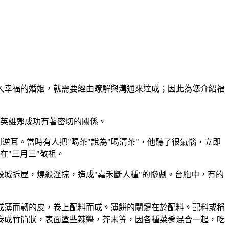
久幸福的婚姻，就需要經由瞭解與溝通來達成；因此為您介紹福
族英雄鄭成功有著密切的關係。
逆耳。當時有人把"喝茶"說為"喝清茶"，他聽了很氣惱，立即
在"三月三"敬祖。
城拆屋，燒殺淫掠，造成"嘉禾斷人種"的慘劇。台胞中，有的
成薄而韌的皮，卷上配料而成。薄餅的關鍵在於配料。配料或稱
卷成竹筒狀，表面塗些辣醬，芥末等，因各種菜肴混合一起，吃