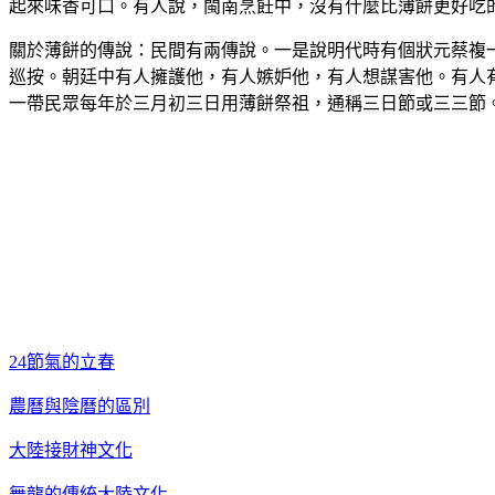
起來味香可口。有人說，閩南烹飪中，沒有什麼比薄餅更好吃
關於薄餅的傳說：民間有兩傳說。一是說明代時有個狀元蔡複
巡按。朝廷中有人擁護他，有人嫉妒他，有人想謀害他。有人
一帶民眾每年於三月初三日用薄餅祭祖，通稱三日節或三三節
24節氣的立春
農曆與陰曆的區別
大陸接財神文化
舞龍的傳統大陸文化