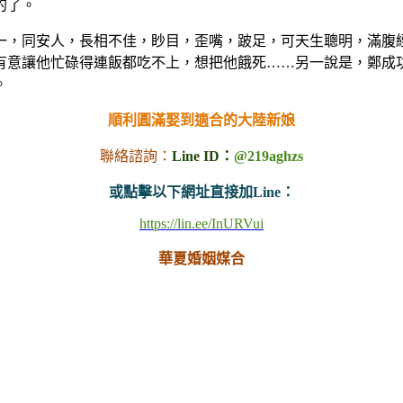
的了。
一，同安人，長相不佳，眇目，歪嘴，跛足，可天生聰明，滿腹
有意讓他忙碌得連飯都吃不上，想把他餓死……另一說是，鄭成
。
順利圓滿娶到適合的大陸新娘
聯絡諮詢：
Line ID：
@219aghzs
或點擊以下網址直接加Line：
https://lin.ee/InURVui
華夏婚姻媒合